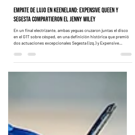
13 abr
2 min de lectura
Empate de lujo en Keeneland: Expensive Queen y
Segesta compartieron el Jenny Wiley
En un final electrizante, ambas yeguas cruzaron juntas el disco
en el G1T sobre césped, en una definición histórica que premió
dos actuaciones excepcionales Segesta (izq.) y Expensive
Queen, en un gran espectaculo / KEENELAND LEXINGTON,
Kentucky (Especial para Turf Diario).- Hay carreras que
consagran a una sola. Y hay otras, muy pocas, que hacen justicia
con dos. El Jenny Wiley Stakes (G1), disputado en Keeneland ,
ofreció uno de esos desenlaces que quedan grabados en la m