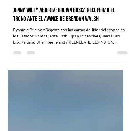
11 abr
3 min de lectura
Jenny Wiley abierta: Brown busca recuperar el
trono ante el avance de Brendan Walsh
Dynamic Pricing y Segesta son las cartas del líder del césped en
los Estados Unidos, ante Lush Lips y Expensive Queen Lush
Lips ya ganó G1 en Keeneland / KEENELAND LEXINGTON,
Kentucky (Especial para Turf Diario).- Lo ocurrido el año pasado
en el Jenny Wiley Stakes (G1) fue, cuanto menos, una anomalía
en la matriz. Chad Brown , el indiscutido monarca de las pistas
de grama en el Norte, vio interrumpida una hegemonía que lo
había llevado a ganar 3 ediciones consecutivas y 7 de