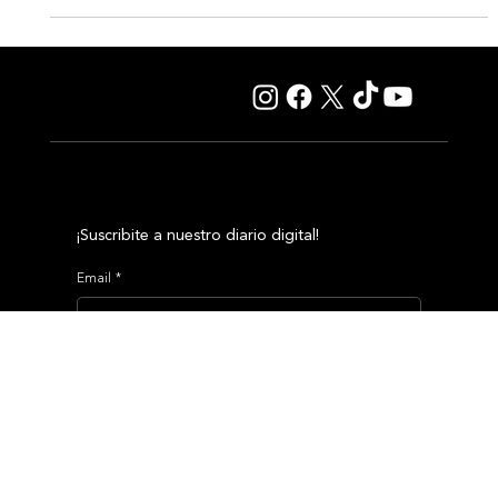
en Keeneland
La hija de Not This Time se enfrenta este sábado con un
durísimo lote de adversarias, sobre 1700 metros y en el césped
Sacred Wish...
¡Suscribite a nuestro diario digital!
Email
*