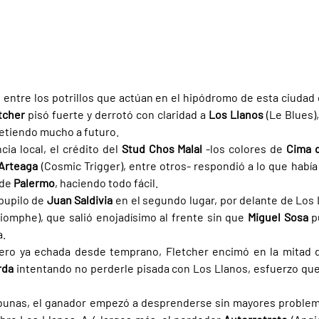
 entre los potrillos que actúan en el hipódromo de esta ciudad
tcher 
pisó fuerte y derrotó con claridad a 
Los Llanos 
(Le Blues)
metiendo mucho a futuro.
ia local, el crédito del 
Stud Chos Malal 
-los colores de 
Cima 
Arteaga 
(Cosmic Trigger), entre otros- respondió a lo que había
de 
Palermo
, haciendo todo fácil.
pupilo de 
Juan Saldivia 
iomphe), que salió enojadísimo al frente sin que 
Miguel Sosa 
p
a.
ero ya echada desde temprano, Fletcher encimó en la mitad de
rda 
intentando no perderle pisada con Los Llanos, esfuerzo que 
ribunas, el ganador empezó a desprenderse sin mayores problema