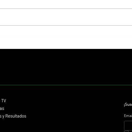
Resumen - Remate Selección de
Selecc
Productos del Haras Carampangue
de San
Contacto
o TV
dmitagstein@gmail.com
¡Sus
cas
 y Resultados
Emai