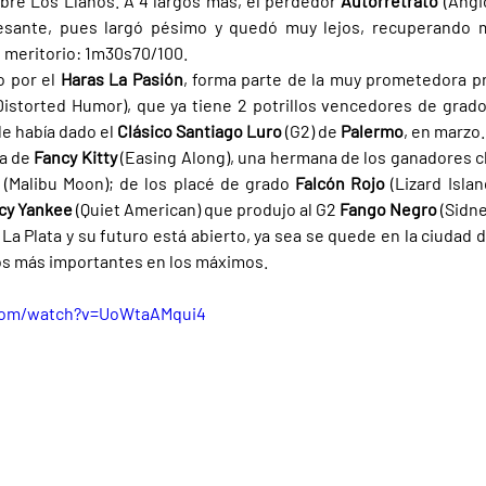
bre Los Llanos. A 4 largos más, el perdedor 
Autorretrato 
(Angi
esante, pues largó pésimo y quedó muy lejos, recuperando m
e meritorio: 1m30s70/100.
o por el 
Haras La Pasión
, forma parte de la muy prometedora p
Distorted Humor), que ya tiene 2 potrillos vencedores de grado
le había dado el 
Clásico Santiago Luro 
(G2) de 
Palermo
, en marzo.
a de 
Fancy Kitty 
(Easing Along), una hermana de los ganadores c
 
(Malibu Moon); de los placé de grado 
Falcón Rojo 
(Lizard Islan
cy Yankee 
(Quiet American) que produjo al G2 
Fango Negro 
(Sidne
La Plata y su futuro está abierto, ya sea se quede en la ciudad d
os más importantes en los máximos.
com/watch?v=UoWtaAMqui4