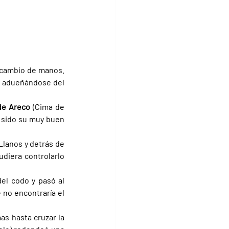
 cambio de manos. 
, adueñándose del 
de Areco 
(Cima de 
 sido su muy buen 
en el segundo lugar, por delante de Los Llanos y detrás de 
udiera controlarlo 
l codo y pasó al 
no encontraría el 
s hasta cruzar la 