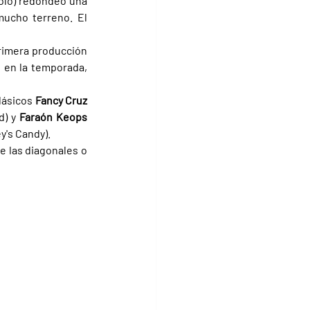
olo) redondeó una 
ucho terreno. El 
rimera producción 
 en la temporada, 
lásicos 
Fancy Cruz 
d) y 
Faraón Keops 
y's Candy).
e las diagonales o 