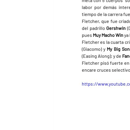
meta con 5 cuerpos  so
labor por demás inter
tiempo de la carrera fu
Fletcher, que fue criad
del padrillo 
Gershwin 
(
pues 
Muy Macho Win 
ya 
Fletcher es la cuarta crí
(Giacomo) y 
My Big Son
(Easing Along); y de 
Fan
Fletcher pisó fuerte en 
encare cruces selectiv
https://www.youtube.