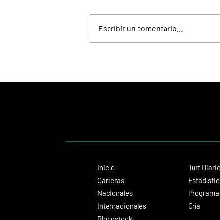
Escribir un comentario...
Juan Pablo Paoloni consolida su gran
presente con éxitos importantes
Inicio
Turf Diari
Carreras
Estadísti
Nacionales
Programas
Internacionales
Cría
Bloodstock