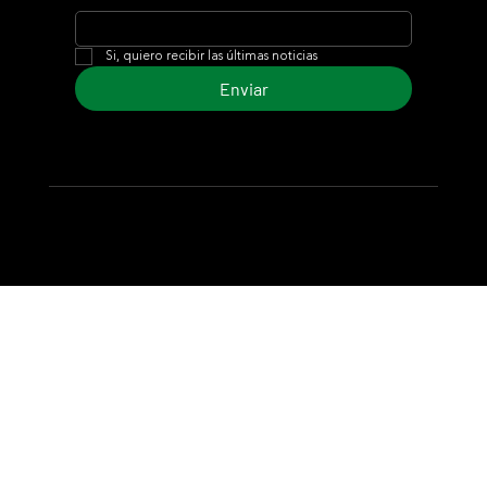
Si, quiero recibir las últimas noticias
Enviar
© 2024 Turf Diario
Desarrollado por Estudio CKS - Comunicación,
Marketing & Diseño