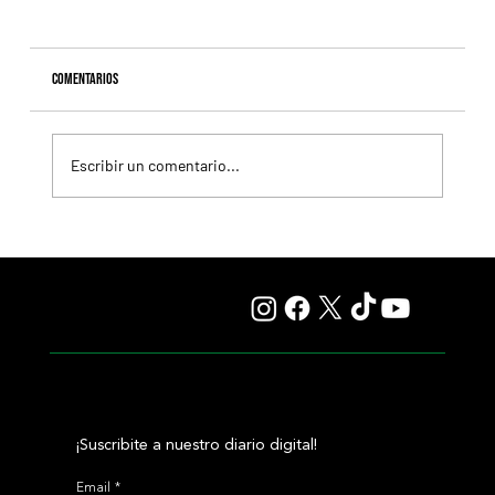
Comentarios
Escribir un comentario...
Fourstardave Stakes: Deterministic pone en juego la
corona en una milla explosiva
¡Suscribite a nuestro diario digital!
Email
*