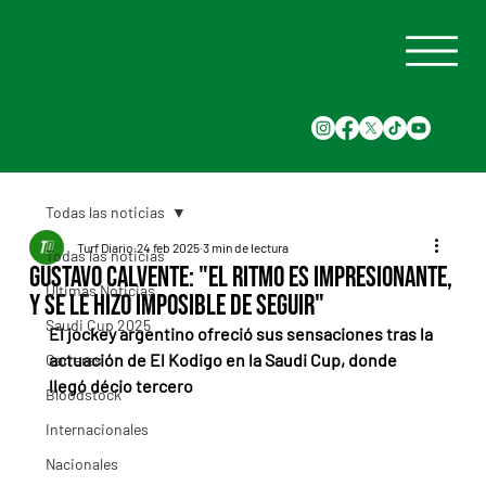
Todas las noticias
Turf Diario
24 feb 2025
3 min de lectura
Todas las noticias
Gustavo Calvente: "El ritmo es impresionante,
Últimas Noticias
y se le hizo imposible de seguir"
Saudi Cup 2025
El jockey argentino ofreció sus sensaciones tras la 
actuación de El Kodigo en la Saudi Cup, donde 
Carreras
llegó décio tercero
Bloodstock
Internacionales
Nacionales