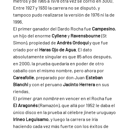
metros y de 1965 a 1978 otra vez se corrió en 3000.  
Entre 1927 y 1930 la carrera no se disputó, y 
tampoco pudo realizarse la versión de 1976 ni la de 
1996.
El primer ganador del Dardo Rocha fue 
Campesino
, 
un hijo del enorme 
Cyllene 
y 
Ravensbourne 
(St 
Simon), propiedad de 
Andrés Ordoquí 
y que fue 
criado por el 
Haras Ojo de Agua
. El dato 
absolutamente singular es que 85 años después, 
en 2000, la prueba quedaría en poder de otro 
caballo con el mismo nombre, pero ahora por 
Careafolie
, preparado por don Juan 
Esteban 
Bianchi 
y con el peruano 
Jacinto Herrera 
en sus 
riendas.
El primer 
gran nombre
 en vencer en el Rocha fue 
El Aragonés 
(Ramazón), que allá por 1952 le daba el 
único disco en la prueba al célebre jinete uruguayo 
Irineo Leguisamo
, y luego la carrera se iría 
haciendo cada vez más fuerte con los éxitos de 