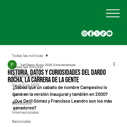
Todas las noticias
Turf Diario
15 nov 2025
3 min de lectura
Todas las noticias
Historia, datos y curiosidades del Dardo
Últimas Noticias
Rocha, la carrera de la gente
Saudi Cup 2025
¿Sabías que un caballo de nombre Campesino lo 
ganó en la versión inaugural y también en 2000? 
Carreras
¿Que Derli Gómez y Francisco Leandro son los más 
Bloodstock
ganadores? 
Internacionales
Nacionales