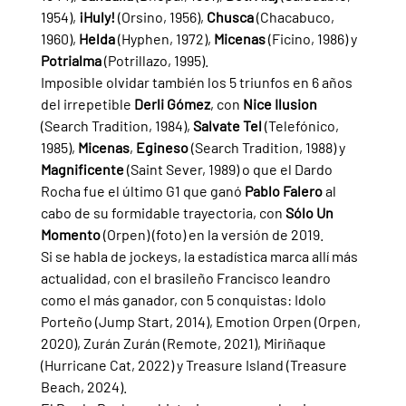
1954), 
¡Huly! 
(Orsino, 1956), 
Chusca 
(Chacabuco, 
1960), 
Helda 
(Hyphen, 1972), 
Micenas 
(Ficino, 1986) y 
Potrialma 
(Potrillazo, 1995).
Imposible olvidar también los 5 triunfos en 6 años 
del irrepetible 
Derli Gómez
, con 
Nice Ilusion 
(Search Tradition, 1984), 
Salvate Tel 
(Telefónico, 
1985), 
Micenas
, 
Egineso 
(Search Tradition, 1988) y 
Magnificente 
(Saint Sever, 1989) o que el Dardo 
Rocha fue el último G1 que ganó 
Pablo Falero 
al 
cabo de su formidable trayectoria, con
 Sólo Un 
Momento 
(Orpen) (foto) en la versión de 2019. 
Si se habla de jockeys, la estadística marca allí más 
actualidad, con el brasileño Francisco leandro 
como el más ganador, con 5 conquistas: Idolo 
Porteño (Jump Start, 2014), Emotion Orpen (Orpen, 
2020), Zurán Zurán (Remote, 2021), Miriñaque 
(Hurricane Cat, 2022) y Treasure Island (Treasure 
Beach, 2024).