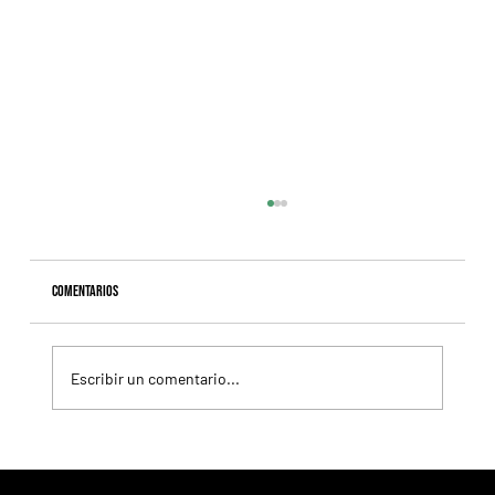
Comentarios
Escribir un comentario...
Hit It a Bou afirmó la refundación de su campaña con un
sólido triunfo