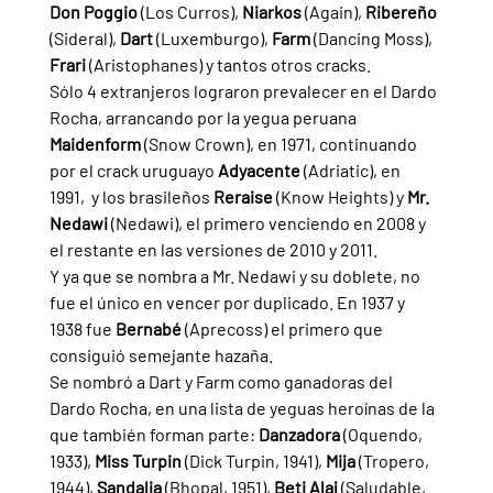
Don Poggio 
(Los Curros), 
Niarkos 
(Again), 
Ribereño 
(Sideral), 
Dart 
(Luxemburgo), 
Farm 
(Dancing Moss), 
Frari 
(Aristophanes) y tantos otros cracks.
Sólo 4 extranjeros lograron prevalecer en el Dardo 
Rocha, arrancando por la yegua peruana 
Maidenform 
(Snow Crown), en 1971, continuando 
por el crack uruguayo 
Adyacente 
(Adriatic), en 
1991,  y los brasileños 
Reraise 
(Know Heights) y 
Mr. 
Nedawi 
(Nedawi), el primero venciendo en 2008 y 
el restante en las versiones de 2010 y 2011.
Y ya que se nombra a Mr. Nedawi y su doblete, no 
fue el único en vencer por duplicado. En 1937 y 
1938 fue 
Bernabé 
(Aprecoss) el primero que 
consiguió semejante hazaña.
Se nombró a Dart y Farm como ganadoras del 
Dardo Rocha, en una lista de yeguas heroínas de la 
que también forman parte: 
Danzadora 
(Oquendo, 
1933), 
Miss Turpin 
(Dick Turpin, 1941), 
Mija 
(Tropero, 
1944), 
Sandalia 
(Bhopal, 1951), 
Beti Alaj 
(Saludable, 