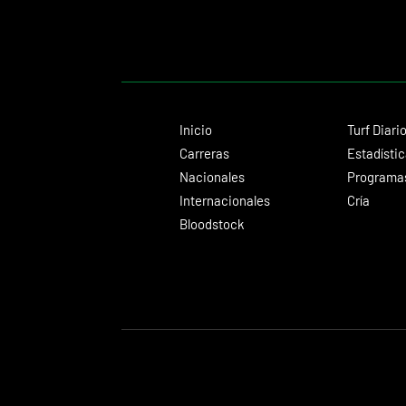
Inicio
Turf Diari
Carreras
Estadísti
Nacionales
Programas
Internacionales
Cría
Bloodstock
© 2024 Turf Diario
Desarrollado por Estudio CKS - Comunicación,
Diseño