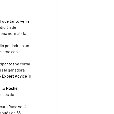
el que tanto venía 
dición de 
rena normal), la 
lo por ladrillo un 
omarse con 
ipantes ya corría 
es la ganadora 
 
Expert Advice 
(Il 
ita 
Noche 
iales de 
icura Rusa venía 
spués de 56 