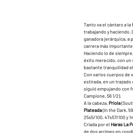
Tanto va el cántaro a la 
trabajando y haciendo. 
ganadora jerárquica, a pa
carrera más importante d
Haciendo lo de siempre, 
éxito merecido, con un 
bastante tranquilidad el
Con varios cuerpos de ve
estirada, en un trazado
siguió empujando con fu
Campione, 56 1/2).
A la cabeza, 
Priola 
(Sout
Plateada 
(In the Dark, 
25s5/100, 47s57/100 y 1
Criada por el 
Haras La P
de dos arrimes en condi