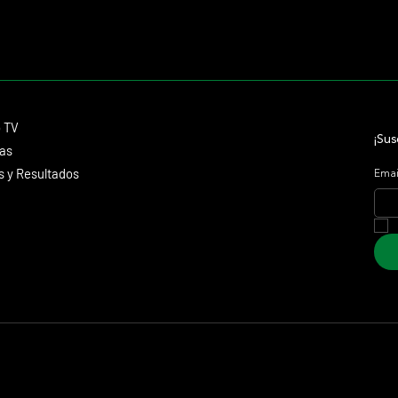
Contacto
o TV
dmitagstein@gmail.com
¡Sus
cas
 y Resultados
Emai
 Marketing &