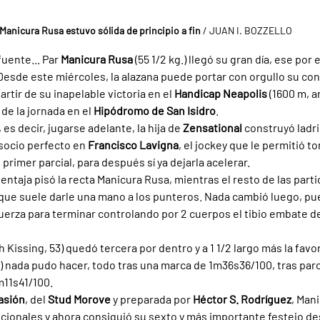
Manicura Rusa estuvo sólida de principio a fin 
/ JUAN I. BOZZELLO
fuente... Par 
Manicura Rusa 
(55 1/2 kg.) llegó su gran día, ese por 
Desde este miércoles, la alazana puede portar con orgullo su con
rtir de su inapelable victoria en el 
Handicap Neapolis 
(1600 m, a
e la jornada en el 
Hipódromo de San Isidro
.
es decir, jugarse adelante, la hija de 
Zensational 
construyó ladril
socio perfecto en 
Francisco Lavigna
, el jockey que le permitió t
 primer parcial, para después sí ya dejarla acelerar.
ntaja pisó la recta Manicura Rusa, mientras el resto de las partic
 que suele darle una mano a los punteros. Nada cambió luego, pu
erza para terminar controlando por 2 cuerpos el tibio embate de
h Kissing, 53) quedó tercera por dentro y a 1 1/2 largo más la favor
59) nada pudo hacer, todo tras una marca de 1m36s36/100, tras parc
m11s41/100.
asión
, del 
Stud Morove 
y preparada por 
Héctor S. Rodríguez
, Man
cionales y ahora consiguió su sexto y más importante festejo de