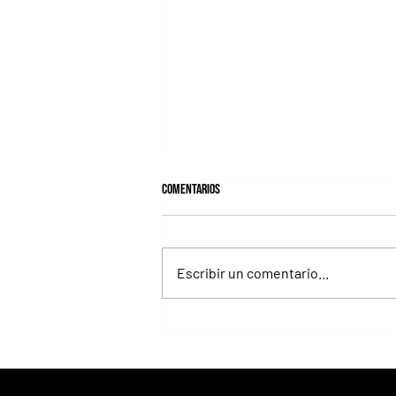
Comentarios
Escribir un comentario...
Revista Todo a Ganador - Programa y
tabuladas para la reunión del jueves
6/8 en el Hipódromo de La Plata