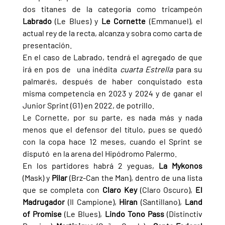
dos titanes de la categoría como tricampeón 
Labrado 
(Le Blues) y 
Le Cornette 
(Emmanuel), el 
actual rey de la recta, alcanza y sobra como carta de 
presentación.
En el caso de Labrado, tendrá el agregado de que 
irá en pos de  una inédita 
cuarta Estrella 
para su 
palmarés, después de haber conquistado esta 
misma competencia en 2023 y 2024 y de ganar el 
Junior Sprint (G1) en 2022, de potrillo.
Le Cornette, por su parte, es nada más y nada 
menos que el defensor del título, pues se quedó 
con la copa hace 12 meses, cuando el Sprint se 
disputó  en la arena del Hipódromo Palermo.
En los partidores habrá 2 yeguas, 
La Mykonos 
(Mask) y 
Pilar 
(Brz-Can the Man), dentro de una lista 
que se completa con 
Claro Key 
(Claro Oscuro), 
El 
Madrugador 
(Il Campione), 
Hiran 
(Santillano), 
Land 
of Promise 
(Le Blues), 
Lindo Tono Pass 
(Distinctiv 