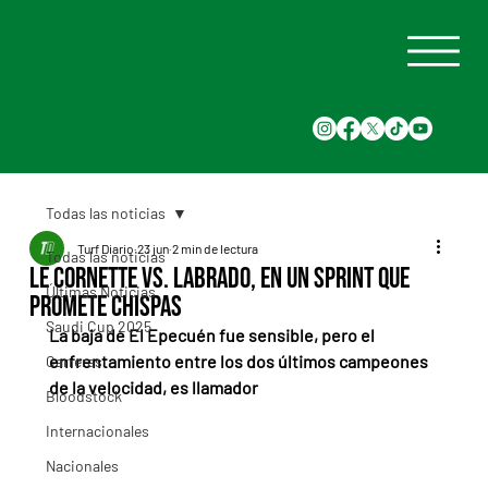
Todas las noticias
Turf Diario
23 jun
2 min de lectura
Todas las noticias
Le Cornette vs. Labrado, en un Sprint que
Últimas Noticias
promete chispas
Saudi Cup 2025
La baja de El Epecuén fue sensible, pero el 
enfrentamiento entre los dos últimos campeones 
Carreras
de la velocidad, es llamador
Bloodstock
Internacionales
Nacionales