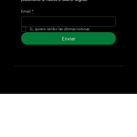
Email
*
Si, quiero recibir las últimas noticias
Enviar
© 2024 Turf Diario
Desarrollado por Estudio CKS - Comunicación,
Marketing & Diseño