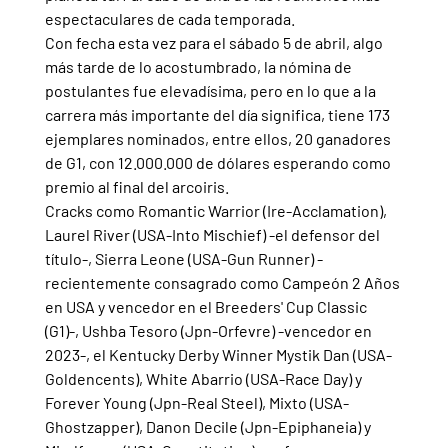
espectaculares de cada temporada.
Con fecha esta vez para el sábado 5 de abril, algo 
más tarde de lo acostumbrado, la nómina de 
postulantes fue elevadísima, pero en lo que a la 
carrera más importante del día significa, tiene 173 
ejemplares nominados, entre ellos, 20 ganadores 
de G1, con 12.000.000 de dólares esperando como 
premio al final del arcoiris.
Cracks como Romantic Warrior (Ire-Acclamation), 
Laurel River (USA-Into Mischief) -el defensor del 
título-, Sierra Leone (USA-Gun Runner) -
recientemente consagrado como Campeón 2 Años 
en USA y vencedor en el Breeders' Cup Classic 
(G1)-, Ushba Tesoro (Jpn-Orfevre) -vencedor en 
2023-, el Kentucky Derby Winner Mystik Dan (USA-
Goldencents), White Abarrio (USA-Race Day) y 
Forever Young (Jpn-Real Steel), Mixto (USA-
Ghostzapper), Danon Decile (Jpn-Epiphaneia) y 