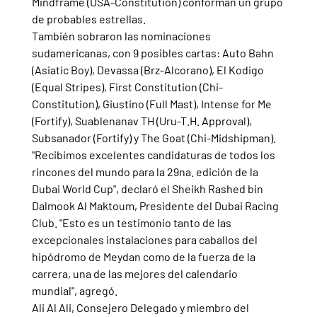
Mindframe (USA-Constitution) conforman un grupo 
de probables estrellas.
También sobraron las nominaciones 
sudamericanas, con 9 posibles cartas: Auto Bahn 
(Asiatic Boy), Devassa (Brz-Alcorano), El Kodigo 
(Equal Stripes), First Constitution (Chi-
Constitution), Giustino (Full Mast), Intense for Me 
(Fortify), Suablenanav TH (Uru-T.H. Approval), 
Subsanador (Fortify) y The Goat (Chi-Midshipman).
"Recibimos excelentes candidaturas de todos los 
rincones del mundo para la 29na. edición de la 
Dubai World Cup", declaró el Sheikh Rashed bin 
Dalmook Al Maktoum, Presidente del Dubai Racing 
Club. "Esto es un testimonio tanto de las 
excepcionales instalaciones para caballos del 
hipódromo de Meydan como de la fuerza de la 
carrera, una de las mejores del calendario 
mundial", agregó.
Ali Al Ali, Consejero Delegado y miembro del 