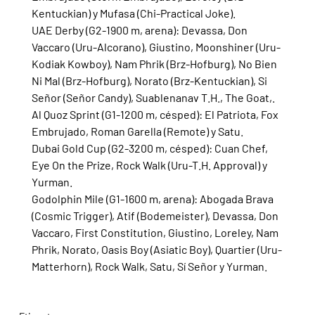
Kentuckian) y Mufasa (Chi-Practical Joke).
UAE Derby (G2-1900 m, arena): Devassa, Don 
Vaccaro (Uru-Alcorano), Giustino, Moonshiner (Uru-
Kodiak Kowboy), Nam Phrik (Brz-Hofburg), No Bien 
Ni Mal (Brz-Hofburg), Norato (Brz-Kentuckian), Si 
Señor (Señor Candy), Suablenanav T.H., The Goat,.
Al Quoz Sprint (G1-1200 m, césped): El Patriota, Fox 
Embrujado, Roman Garella (Remote) y Satu.
Dubai Gold Cup (G2-3200 m, césped): Cuan Chef, 
Eye On the Prize, Rock Walk (Uru-T.H. Approval) y 
Yurman.
Godolphin Mile (G1-1600 m, arena): Abogada Brava 
(Cosmic Trigger), Atif (Bodemeister), Devassa, Don 
Vaccaro, First Constitution, Giustino, Loreley, Nam 
Phrik, Norato, Oasis Boy (Asiatic Boy), Quartier (Uru-
Matterhorn), Rock Walk, Satu, Sí Señor y Yurman.