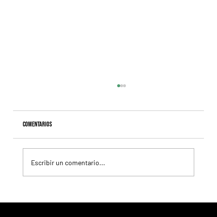
Comentarios
Escribir un comentario...
Lady se quedó con el precio máximo en el remate del
Haras Carampangue