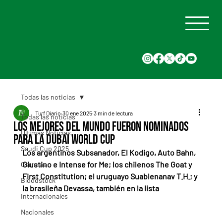
Todas las noticias
Turf Diario
30 ene 2025
3 min de lectura
Todas las noticias
Los mejores del mundo fueron nominados
Últimas Noticias
para la Dubai World Cup
Saudi Cup 2025
Los argentinos Subsanador, El Kodigo, Auto Bahn, 
Giustino e Intense for Me; los chilenos The Goat y 
Carreras
First Constitution; el uruguayo Suablenanav T.H.; y 
Bloodstock
la brasileña Devassa, también en la lista
Internacionales
Nacionales