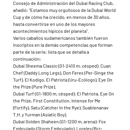
Consejo de Administración del Dubai Racing Club, 
añadió: "Estamos muy orgullosos de la Dubai World 
Cup y de cómo ha crecido, en menos de 30 años, 
hasta convertirse en uno de los mayores 
acontecimientos hípicos del planeta".
Varios caballos sudamericanos también fueron 
inscriptos en la demás competencias que forman 
parte de la serie, lista que se detalla a 
continuación:
Dubai Sheema Classic (G1-2410 m, césped): Cuan 
Chef (Daddy Long Legs), Don Feres (Per-Singe the 
Turf), El Kodigo, El Patriota (Uru-Ecólogo), Eye On 
the Prize (Pure Prize).
Dubai Turf (G1-1800 m, césped): El Patriota, Eye On 
the Prize, First Constitution, Intense for Me 
(Fortify), Satu (Catcher In the Rye), Suablenanav 
T.H. y Yurman (Asiatic Boy).
Dubai Golden Shaheen (G1-1200 m, arena): Fox 
Embrujado (Storm Embrujado), Loreley (Brz-