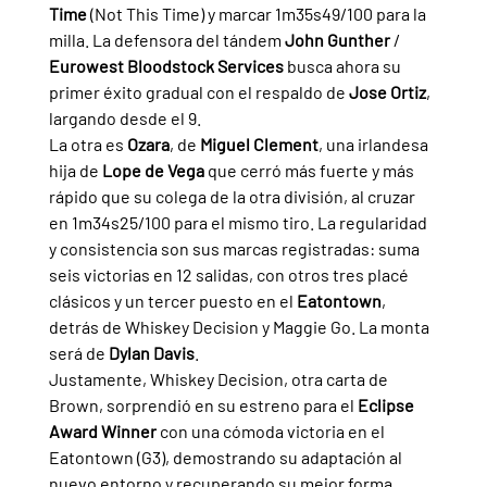
Time 
(Not This Time) y marcar 1m35s49/100 para la 
milla. La defensora del tándem 
John Gunther 
/ 
Eurowest Bloodstock Services 
busca ahora su 
primer éxito gradual con el respaldo de 
Jose Ortiz
, 
largando desde el 9.
La otra es 
Ozara
, de 
Miguel Clement
, una irlandesa 
hija de 
Lope de Vega 
que cerró más fuerte y más 
rápido que su colega de la otra división, al cruzar 
en 1m34s25/100 para el mismo tiro. La regularidad 
y consistencia son sus marcas registradas: suma 
seis victorias en 12 salidas, con otros tres placé 
clásicos y un tercer puesto en el 
Eatontown
, 
detrás de Whiskey Decision y Maggie Go. La monta 
será de 
Dylan Davis
.
Justamente, Whiskey Decision, otra carta de 
Brown, sorprendió en su estreno para el 
Eclipse 
Award Winner 
con una cómoda victoria en el 
Eatontown (G3), demostrando su adaptación al 
nuevo entorno y recuperando su mejor forma. 