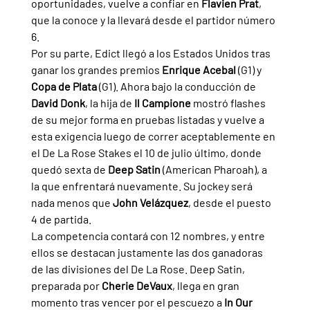
oportunidades, vuelve a confiar en 
Flavien Prat
, 
que la conoce y la llevará desde el partidor número 
6.
Por su parte, Edict llegó a los Estados Unidos tras 
ganar los grandes premios 
Enrique Acebal 
(G1) y 
Copa de Plata 
(G1). Ahora bajo la conducción de 
David Donk
, la hija de 
Il Campione 
mostró flashes 
de su mejor forma en pruebas listadas y vuelve a 
esta exigencia luego de correr aceptablemente en 
el De La Rose Stakes el 10 de julio último, donde 
quedó sexta de 
Deep Satin 
(American Pharoah), a 
la que enfrentará nuevamente. Su jockey será 
nada menos que 
John Velázquez
, desde el puesto 
4 de partida.
La competencia contará con 12 nombres, y entre 
ellos se destacan justamente las dos ganadoras 
de las divisiones del De La Rose. Deep Satin, 
preparada por 
Cherie DeVaux
, llega en gran 
momento tras vencer por el pescuezo a 
In Our 