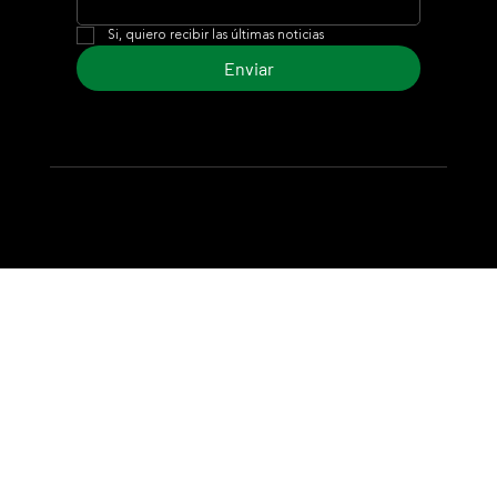
Si, quiero recibir las últimas noticias
Enviar
© 2024 Turf Diario
Desarrollado por Estudio CKS - Comunicación,
Marketing & Diseño