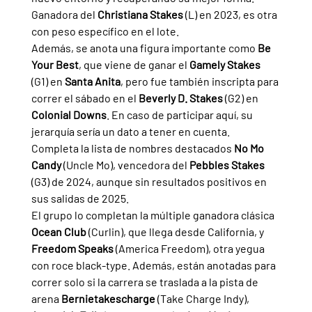
Ganadora del 
Christiana Stakes 
(L) en 2023, es otra 
con peso específico en el lote.
Además, se anota una figura importante como 
Be 
Your Best
, que viene de ganar el 
Gamely Stakes 
(G1) en 
Santa Anita
, pero fue también inscripta para 
correr el sábado en el 
Beverly D. Stakes 
(G2) en 
Colonial Downs
. En caso de participar aquí, su 
jerarquía sería un dato a tener en cuenta. 
Completa la lista de nombres destacados 
No Mo 
Candy 
(Uncle Mo), vencedora del 
Pebbles Stakes 
(G3) de 2024, aunque sin resultados positivos en 
sus salidas de 2025.
El grupo lo completan la múltiple ganadora clásica 
Ocean Club 
(Curlin), que llega desde California, y 
Freedom Speaks 
(America Freedom), otra yegua 
con roce black-type. Además, están anotadas para 
correr solo si la carrera se traslada a la pista de 
arena 
Bernietakescharge 
(Take Charge Indy), 