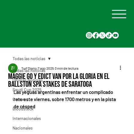
Todas las noticias
Turf Diario
7 ago 2025
3 min de lectura
Todas las noticias
Maggie Go y Edict van por la gloria en el
Últimas Noticias
Ballston Spa Stakes de Saratoga
Saudi Cup 2025
Las yeguas argentinas enfrentar un complicado 
reto este viernes, sobre 1700 metros y en la pista 
Carreras
de césped
Bloodstock
Internacionales
Nacionales