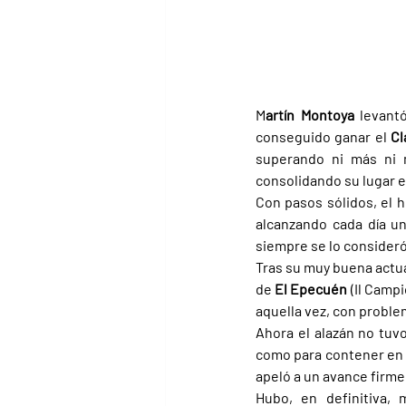
M
artín Montoya 
levant
conseguido ganar el 
Cl
superando ni más ni
consolidando su lugar e
Con pasos sólidos, el h
alcanzando cada día un
siempre se lo consideró
Tras su muy buena actua
de 
El Epecuén 
(Il Camp
aquella vez, con problem
Ahora el alazán no tuvo
como para contener en la
apeló a un avance firme 
Hubo, en definitiva,