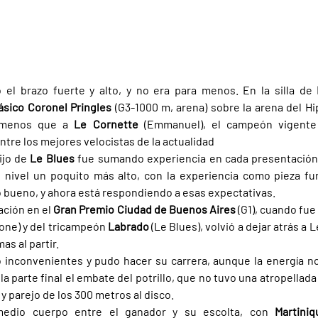
ó el brazo fuerte y alto, y no era para menos. En la silla de 
ásico Coronel Pringles 
(G3-1000 m, arena) sobre la arena del H
 menos que a 
Le Cornette 
(Emmanuel), el campeón vigente d
ntre los mejores velocistas de la actualidad
ijo de 
Le Blues 
fue sumando experiencia en cada presentación 
 nivel un poquito más alto, con la experiencia como pieza fu
 bueno, y ahora está respondiendo a esas expectativas.
ción en el 
Gran Premio Ciudad de Buenos Aires 
(G1), cuando fue
ione) y del tricampeón 
Labrado 
(Le Blues), volvió a dejar atrás a 
as al partir.
 inconvenientes y pudo hacer su carrera, aunque la energía no 
 parte final el embate del potrillo, que no tuvo una atropellada 
y parejo de los 300 metros al disco.
 medio cuerpo entre el ganador y su escolta, con 
Martini