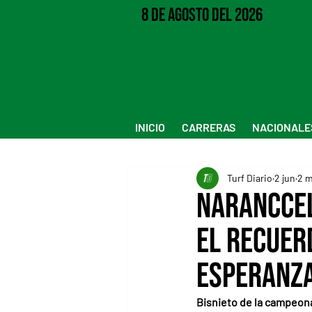
8 de Agosto del 2026
INICIO
CARRERAS
NACIONALE
Turf Diario
2 jun
2 m
Naranccel
el recuer
Esperanz
Bisnieto de la campeona,