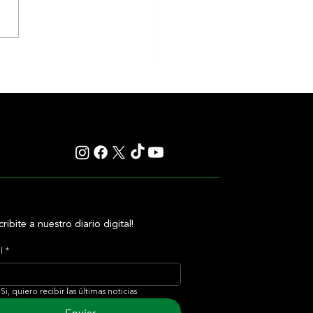
Newton alcanzó el Desmond
 y le regaló otro hito histórico a
O'Brien
cribite a nuestro diario digital!
l
*
Si, quiero recibir las últimas noticias
Enviar