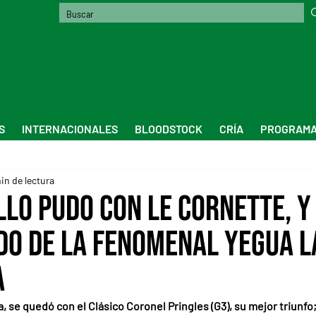
S
INTERNACIONALES
BLOODSTOCK
CRÍA
PROGRAMA
in de lectura
lo pudo con Le Cornette, y
do de la fenomenal yegua L
a
 se quedó con el Clásico Coronel Pringles (G3), su mejor triunfo;