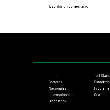
Escribir un comentario...
Lady's Secret, la Dama de Hierro que
convirtió el Whitney en una exhibición
inolvidable
Inicio
Turf Diari
Carreras
Estadísti
Nacionales
Programas
Internacionales
Cría
Bloodstock