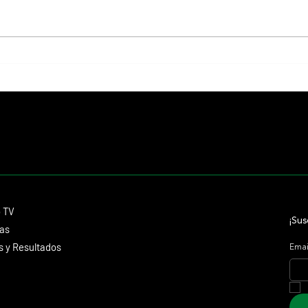
Giannetti prolongó su gran momento
Isaac 
con Autorretrato y otro éxito grande
Stakes
para Tres Jotas
Aidan 
Contacto
o TV
dmitagstein@gmail.com
¡Sus
cas
 y Resultados
Emai