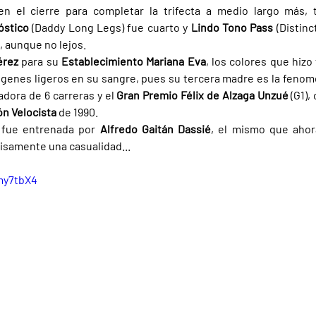
n el cierre para completar la trifecta a medio largo más, 
óstico 
(Daddy Long Legs) fue cuarto y 
Lindo Tono Pass 
(Distinc
, aunque no lejos.
érez 
para su 
Establecimiento Mariana Eva
, los colores que hiz
 genes ligeros en su sangre, pues su tercera madre es la fenom
nadora de 6 carreras y el 
Gran Premio Félix de Alzaga Unzué 
 Velocista 
de 1990.
 fue entrenada por 
Alfredo Gaitán Dassié
, el mismo que ahor
isamente una casualidad...
my7tbX4