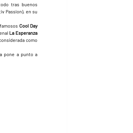
todo tras buenos 
tiv Passion), en su 
o famosos 
Cool Day 
enal 
La Esperanza 
(G1), considerada como 
a pone a punto a 