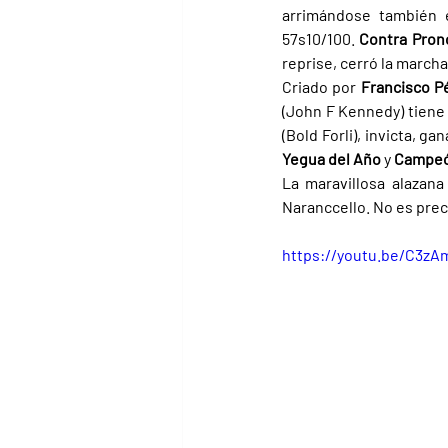
arrimándose también e
57s10/100. 
Contra Pron
reprise, cerró la marcha
Criado por 
Francisco P
(John F Kennedy) tiene
(Bold Forli), invicta, ga
Yegua del Año 
y 
Campeón
La maravillosa alazana
Naranccello. No es prec
https://youtu.be/C3zA