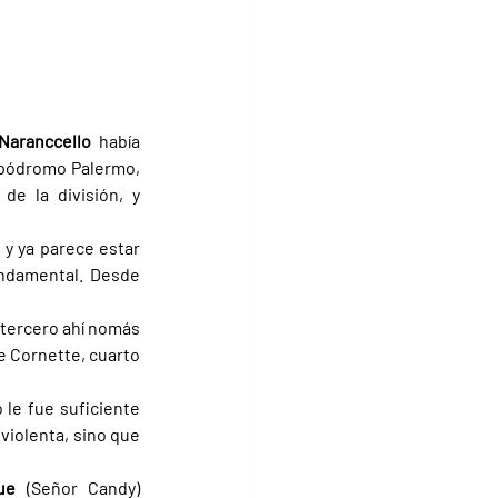
Naranccello 
había 
ipódromo Palermo, 
e la división, y 
y ya parece estar 
ndamental. Desde 
 tercero ahí nomás 
Le Cornette, cuarto 
le fue suficiente 
violenta, sino que 
que 
(Señor Candy) 