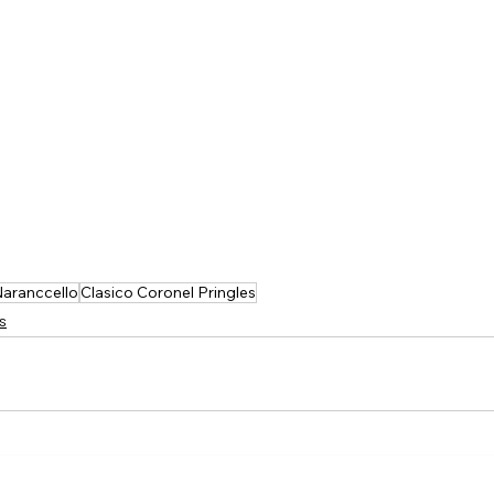
aranccello
Clasico Coronel Pringles
s