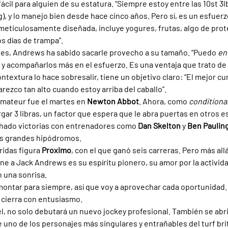
ácil para alguien de su estatura. “Siempre estoy entre las 10st 3lb
, y lo manejo bien desde hace cinco años. Pero sí, es un esfuerz
 meticulosamente diseñada, incluye yogures, frutas, algo de prote
s días de trampa”.
ades, Andrews ha sabido sacarle provecho a su tamaño. “Puedo 
en
 y acompañarlos más en el esfuerzo. Es una ventaja que trato de u
ntextura lo hace sobresalir, tiene un objetivo claro: “El mejor c
rezco tan alto cuando estoy arriba del caballo”.
mateur fue el martes en 
Newton Abbot
. Ahora, como 
conditional
rgar 3 libras, un factor que espera que le abra puertas en otros 
echado victorias con entrenadores como 
Dan Skelton 
y 
Ben Paulin
os grandes hipódromos.
idas figura 
Proximo
, con el que ganó seis carreras. Pero más al
ine a Jack Andrews es su espíritu pionero, su amor por la activid
 una sonrisa.
montar para siempre, así que voy a aprovechar cada oportunidad. 
, cierra con entusiasmo.
l, no solo debutará un nuevo jockey profesional. También se abr
de uno de los personajes más singulares y entrañables del turf bri