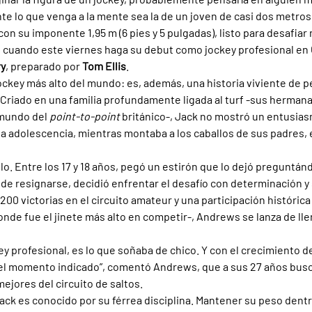
nte lo que venga a la mente sea la de un joven de casi dos metros 
 con su imponente 1,95 m (6 pies y 5 pulgadas), listo para desafia
 cuando este viernes haga su debut como jockey profesional en 
ry
, preparado por 
Tom Ellis
.
ockey más alto del mundo: es, además, una historia viviente de p
 Criado en una familia profundamente ligada al turf -sus hermana
 mundo del 
point-to-point 
británico-, Jack no mostró un entusias
 la adolescencia, mientras montaba a los caballos de sus padres,
lo. Entre los 17 y 18 años, pegó un estirón que lo dejó preguntán
s de resignarse, decidió enfrentar el desafío con determinación y 
00 victorias en el circuito amateur y una participación histórica 
onde fue el jinete más alto en competir-, Andrews se lanza de llen
ey profesional, es lo que soñaba de chico. Y con el crecimiento d
 el momento indicado”, comentó Andrews, que a sus 27 años busc
ejores del circuito de saltos.
Jack es conocido por su férrea disciplina. Mantener su peso dentro