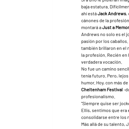
baja estatura. Difícilme
ahí está 
Jack Andrews
,
cánones de la profesión
montará a 
Just a Memo
Andrews no solo es el j
pasión por los caballos.
también brillaron en el
la profesión. Recién en
verdadera vocación.
No fue un camino sencil
tenía futuro. Pero, lejo
humor. Hoy, con más de 2
Cheltenham Festival 
-d
profesionalismo.
“Siempre quise ser jock
Ellis, sentimos que era
consolidarse entre los m
Más allá de su talento, 