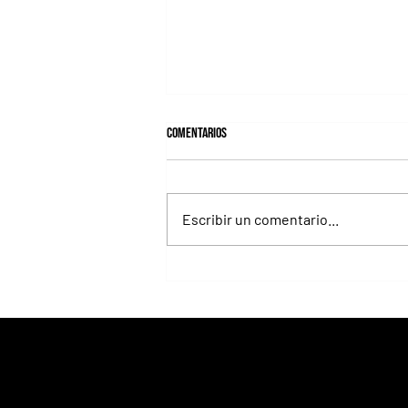
Comentarios
Escribir un comentario...
Fortitudine, hermano de Rebel's
Romance, ganó debutando por 21
cuerpos