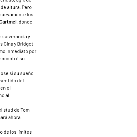
de altura. Pero 
r nuevamente los 
Cartmel
, donde 
erseverancia y 
s Gina y Bridget 
mo inmediato por 
 encontró su 
dose si su sueño 
sentido del 
en el 
o al 
el stud de Tom 
ará ahora 
 de los límites 