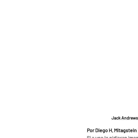
Jack Andrews (
Por Diego H. Mitagstein
Si a uno le pidieran ima