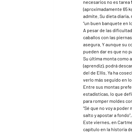
necesarios no es tarea f
(aproximadamente 65 kg)
admite. Su dieta diaria,
“un buen banquete en lo
A pesar de las dificult
caballos con las piernas
asegura. Y aunque su co
pueden dar es que no pa
Su última monta como a
(aprendiz), podrá desca
del de Ellis. Ya ha cos
verlo más seguido en l
Entre sus montas prefer
estadísticas, lo que def
para romper moldes con
“Sé que no voy a poder 
salto y apostar a fondo”
Este viernes, en Cartme
capítulo en la historia 