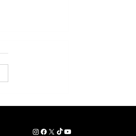
akness cambiará de fecha en
 reaviva el debate sobre el
 de la Triple Corona