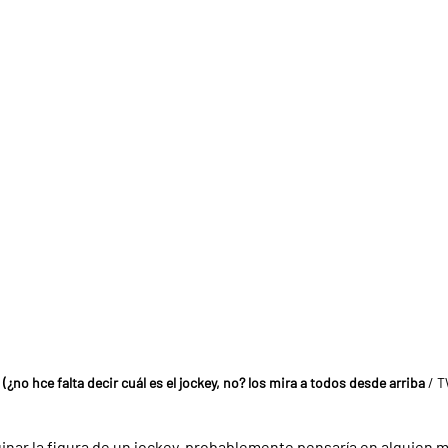
¿no hce falta decir cuál es el jockey, no? los mira a todos desde arriba
 / 
ginar la figura de un jockey, probablemente pensaría en alguien m