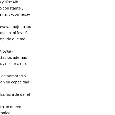
 y 10st 4lb 
o constante”, 
ína, y -confiesa- 
volver 
mejor a los 
sar a mi favor”, 
umplido que me 
 jockey 
establos además 
g
, y no sería raro 
lá de nombres o 
ad y su capacidad 
Es hora de dar el 
irá un nuevo 
tánico.