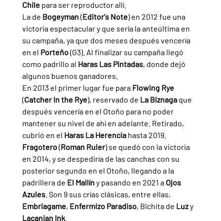
Chile 
para ser reproductor allí.
La de 
Bogeyman 
(
Editor's Note
) en 2012 fue una 
victoria espectacular y que sería la anteúltima en 
su campaña, ya que dos meses después vencería 
en el 
Porteño 
(G3). Al finalizar su campaña llegó 
como padrillo al 
Haras Las Pintadas
, donde dejó 
algunos buenos ganadores.
En 2013 el primer lugar fue para 
Flowing Rye 
(
Catcher In the Rye
), reservado de 
La Biznaga 
que 
después vencería en el Otoño para no poder 
mantener su nivel de ahí en adelante. Retirado, 
cubrió en el 
Haras La Herencia 
hasta 2019.
Fragotero 
(
Roman Ruler
) se quedó con la victoria 
en 2014, y se despediría de las canchas con su 
posterior segundo en el Otoño, llegando a la 
padrillera de 
El Mallín 
y pasando en 2021 a 
Ojos 
Azules
. Son 9 sus crías clásicas, entre ellas, 
Embriagame
, 
Enfermizo Paradiso
, Bichita de 
Luz 
y 
Lacanian Ink
.