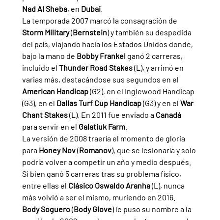
Nad Al Sheba
, en 
Dubai
.
La temporada 2007 marcó la consagración de 
Storm Military 
(
Bernstein
) y también su despedida 
del país, viajando hacia los Estados Unidos donde, 
bajo la mano de 
Bobby Frankel 
ganó 2 carreras, 
incluido el 
Thunder Road Stakes 
(L), y arrimó en 
varias más, destacándose sus segundos en el 
American Handicap 
(G2), en el Inglewood Handicap 
(G3), en el 
Dallas Turf Cup Handicap 
(G3) y en el 
War 
Chant Stakes 
(L). En 2011 fue enviado a 
Canadá 
para servir en el 
Galatiuk Farm
.
La versión de 2008 traería el momento de gloria 
para 
Honey Nov 
(
Romanov
), que se lesionaría y solo 
podría volver a competir un año y medio después. 
Si bien ganó 5 carreras tras su problema físico, 
entre ellas el 
Clásico Oswaldo Aranha 
(L), nunca 
más volvió a ser el mismo, muriendo en 2016.
Body Soguero 
(
Body Glove
) le puso su nombre a la 