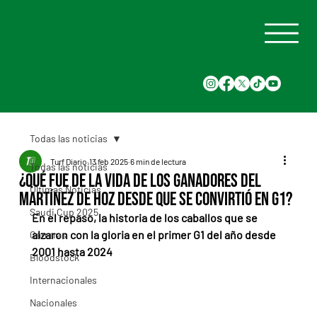
Todas las noticias
Turf Diario
13 feb 2025
6 min de lectura
Todas las noticias
¿Qué fue de la vida de los ganadores del
Últimas Noticias
Martínez de Hoz desde que se convirtió en G1?
Saudi Cup 2025
En el repaso, la historia de los caballos que se 
alzaron con la gloria en el primer G1 del año desde 
Carreras
2001 hasta 2024
Bloodstock
Internacionales
Nacionales