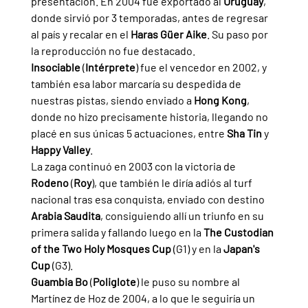
presentación. En 2004 fue exportado al 
Uruguay
, 
donde sirvió por 3 temporadas, antes de regresar 
al país y recalar en el 
Haras Güer Aike
. Su paso por 
la reproducción no fue destacado.
Insociable 
(
Intérprete
) fue el vencedor en 2002, y 
también esa labor marcaría su despedida de 
nuestras pistas, siendo enviado a 
Hong Kong
, 
donde no hizo precisamente historia, llegando no 
placé en sus únicas 5 actuaciones, entre 
Sha Tin 
y 
Happy Valley
.
La zaga continuó en 2003 con la victoria de 
Rodeno 
(
Roy
), que también le diría adiós al turf 
nacional tras esa conquista, enviado con destino 
Arabia Saudita
, consiguiendo allí un triunfo en su 
primera salida y fallando luego en la 
The Custodian 
of the Two Holy Mosques Cup 
(G1) y en la 
Japan's 
Cup 
(G3).
Guambia Bo 
(
Poliglote
) le puso su nombre al 
Martínez de Hoz de 2004, a lo que le seguiría un 