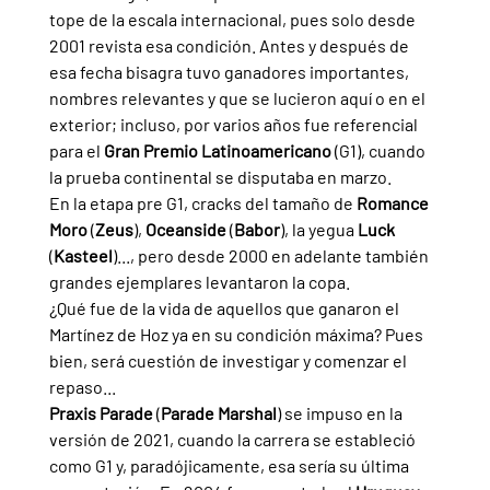
tope de la escala internacional, pues solo desde 
2001 revista esa condición. Antes y después de 
esa fecha bisagra tuvo ganadores importantes, 
nombres relevantes y que se lucieron aquí o en el 
exterior; incluso, por varios años fue referencial 
para el 
Gran Premio Latinoamericano 
(G1), cuando 
la prueba continental se disputaba en marzo.
En la etapa pre G1, cracks del tamaño de 
Romance 
Moro 
(
Zeus
), 
Oceanside 
(
Babor
), la yegua 
Luck 
(
Kasteel
)..., pero desde 2000 en adelante también 
grandes ejemplares levantaron la copa.
¿Qué fue de la vida de aquellos que ganaron el 
Martínez de Hoz ya en su condición máxima? Pues 
bien, será cuestión de investigar y comenzar el 
repaso...
Praxis Parade 
(
Parade Marshal
) se impuso en la 
versión de 2021, cuando la carrera se estableció 
como G1 y, paradójicamente, esa sería su última 