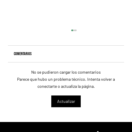
Comentarios
No se pudieron cargar los comentarios
Parece que hubo un problema técnico. Intenta volver a
conectarte o actualiza la página.
Nitrogen y Classic Q desafían la historia en una apuesta
Actualizar
sin miedo de Mark Casse