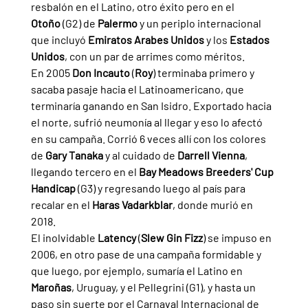
resbalón en el Latino, otro éxito pero en el 
Otoño
 (G2) de 
Palermo 
y un periplo internacional 
que incluyó 
Emiratos Arabes Unidos 
y los 
Estados 
Unidos
, con un par de arrimes como méritos.
En 2005 
Don Incauto 
(
Roy
) terminaba primero y 
sacaba pasaje hacia el Latinoamericano, que 
terminaría ganando en San Isidro. Exportado hacia 
el norte, sufrió neumonía al llegar y eso lo afectó 
en su campaña. Corrió 6 veces allí con los colores 
de 
Gary Tanaka 
y al cuidado de 
Darrell Vienna
, 
llegando tercero en el 
Bay Meadows Breeders' Cup 
Handicap 
(G3) y regresando luego al país para 
recalar en el 
Haras Vadarkblar
, donde murió en 
2018.
El inolvidable 
Latency 
(
Slew Gin Fizz
) se impuso en 
2006, en otro pase de una campaña formidable y 
que luego, por ejemplo, sumaría el Latino en 
Maroñas
, Uruguay, y el Pellegrini (G1), y hasta un 
paso sin suerte por el Carnaval Internacional de 