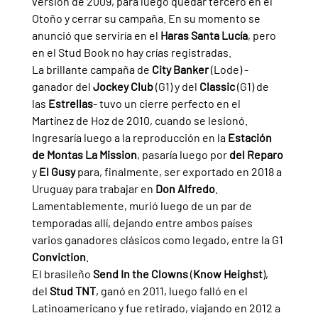
versión de 2009, para luego quedar tercero en el 
Otoño y cerrar su campaña. En su momento se 
anunció que serviría en el 
Haras Santa Lucía
, pero 
en el Stud Book no hay crías registradas.
La brillante campaña de 
City Banker 
(Lode) -
ganador del 
Jockey Club 
(G1) y del 
Classic 
(G1) de 
las 
Estrellas
- tuvo un cierre perfecto en el 
Martínez de Hoz de 2010, cuando se lesionó. 
Ingresaría luego a la reproducción en la 
Estación 
de Montas La Mission
, pasaría luego por 
del Reparo 
y 
El Gusy 
para, finalmente, ser exportado en 2018 a 
Uruguay para trabajar en 
Don Alfredo
. 
Lamentablemente, murió luego de un par de 
temporadas allí, dejando entre ambos países 
varios ganadores clásicos como legado, entre la G1 
Conviction
.
El brasileño 
Send In the Clowns 
(
Know Heighst
), 
del 
Stud TNT
, ganó en 2011, luego falló en el 
Latinoamericano y fue retirado, viajando en 2012 a 