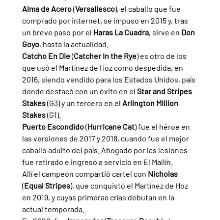
Alma de Acero 
(
Versallesco
), el caballo que fue 
comprado por internet, se impuso en 2015 y, tras 
un breve paso por el 
Haras La Cuadra
, sirve en 
Don 
Goyo
, hasta la actualidad.
Catcho En Die 
(
Catcher In the Rye
) es otro de los 
que usó el Martínez de Hoz como despedida, en 
2016, siendo vendido para los Estados Unidos, país 
donde destacó con un éxito en el 
Star and Stripes 
Stakes 
(G3) y un tercero en el 
Arlington Million 
Stakes 
(G1).
Puerto Escondido 
(
Hurricane Cat
) fue el héroe en 
las versiones de 2017 y 2018, cuando fue el mejor 
caballo adulto del país. Ahogado por las lesiones 
fue retirado e ingresó a servicio en El Mallín.
Allí el campeón compartió cartel con 
Nicholas 
(
Equal Stripes
), que conquistó el Martínez de Hoz 
en 2019, y cuyas primeras crías debutan en la 
actual temporada.