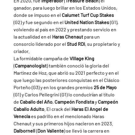
En 2020, fue 
Imperador 
(
Treasure Beach
) el 
ganador, para luego brillar en los Estados Unidos, 
donde se impuso en el 
Calumet Turf Cup Stakes 
(G2) y fue segundo en el 
United Nation Stakes 
(G1), 
volviendo al país en 2022 y prestando servicio en 
la actualidad en el 
Haras Chenaut 
para un 
consorcio liderado por el 
Stud RDI
, su propietario y 
criador.
La formidable campaña de 
Village King 
(
Campanologist
) también conoció la gloria del 
Martínez de Hoz, que abrió su 2021 perfecto y en el 
que luego las posteriores conquistas en el Clásico 
Porteño (G3) y en los grandes premios 
25 de Mayo 
(G1) y Carlos Pellegrini (G1) lo conducirían al título 
de 
Caballo del Año
, 
Campeón Fondista 
y 
Campeón 
Caballo Adulto
. El crack del 
Haras El Angel de 
Venecia 
es padrillo en el mencionado Haras 
Chenaut y sus primeros hijos nacieron en 2023.
Dalbornell 
(
Don Valiente
) se llevó la carrera en 