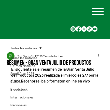
Todas las noticias
Turf Diario
3 jul 2025
2 min de lectura
Todas las noticias
Resumen - Gran Venta Julio de Productos
Últimas Noticias
El siguiente es el resumen de la Gran Venta Julio 
Saudi Cup 2025
de Productos 2023 realizada el miércoles 2/7 por la 
firma Racehorse, bajo formaton online en vivo
Carreras
Bloodstock
Internacionales
Nacionales