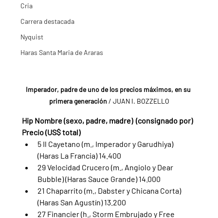
Cria
Carrera destacada
Nyquist
Haras Santa Maria de Araras
Imperador, padre de uno de los precios máximos, en su 
primera generación 
/ JUAN I. BOZZELLO
Hip Nombre (sexo, padre, madre)  (consignado por) 
Precio (US$ total)
5 Il Cayetano (m., Imperador y Garudhiya) 
(Haras La Francia) 14.400
29 Velocidad Crucero (m., Angiolo y Dear 
Bubble) (Haras Sauce Grande) 14.000
21 Chaparrito (m., Dabster y Chicana Corta) 
(Haras San Agustín) 13.200
27 Financier (h., Storm Embrujado y Free 