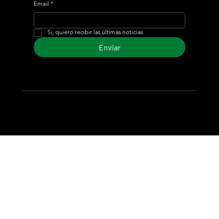
Email
*
Si, quiero recibir las últimas noticias
Enviar
© 2024 Turf Diario
Desarrollado por Estudio CKS - Comunicación,
Marketing & Diseño