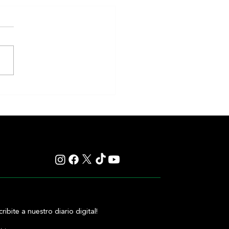
iones Miércoles 5/9 Hipódromo
 Isidro
cribite a nuestro diario digital!