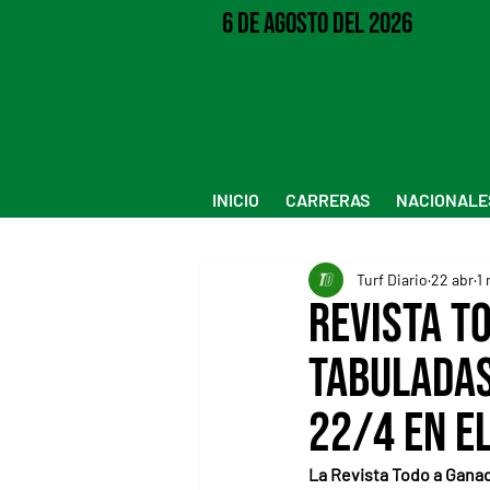
6 de Agosto del 2026
INICIO
CARRERAS
NACIONALE
Turf Diario
22 abr
1 
Revista T
tabuladas
22/4 en e
La Revista Todo a Ganad