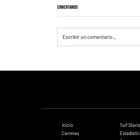
Comentarios
Escribir un comentario...
Juan Pablo Paoloni consolida su gran
presente con éxitos importantes
Inicio
Turf Diari
Carreras
Estadísti