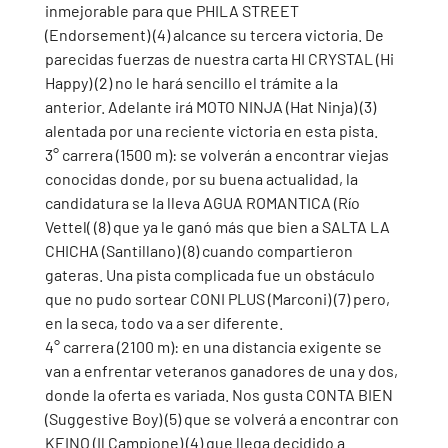
inmejorable para que PHILA STREET 
(Endorsement) (4) alcance su tercera victoria. De 
parecidas fuerzas de nuestra carta HI CRYSTAL (Hi 
Happy) (2) no le hará sencillo el trámite a la 
anterior. Adelante irá MOTO NINJA (Hat Ninja) (3) 
alentada por una reciente victoria en esta pista. 
3° carrera (1500 m): se volverán a encontrar viejas 
conocidas donde, por su buena actualidad, la 
candidatura se la lleva AGUA ROMANTICA (Río 
Vettel( (8) que ya le ganó más que bien a SALTA LA 
CHICHA (Santillano) (8) cuando compartieron 
gateras. Una pista complicada fue un obstáculo 
que no pudo sortear CONI PLUS (Marconi) (7) pero, 
en la seca, todo va a ser diferente.
4° carrera (2100 m): en una distancia exigente se 
van a enfrentar veteranos ganadores de una y dos, 
donde la oferta es variada. Nos gusta CONTA BIEN 
(Suggestive Boy) (5) que se volverá a encontrar con 
KEINO (Il Campione) (4) que llega decidido a 