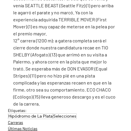
venía SEATTLE BEAST (Seattle Fitz) (1) pero arriba 
le agarró el parate y no marcó. Ya con la 
experiencia adquirida TERRIBLE MOVER (First 
Mover) (1) es muy capaz de meterse en la pelea por 
el premio mayor.
12° carrera (1200 m): a gatera completa será el 
cierre donde nuestra candidatura recae en TIO 
SHELBY (Afogato) (13) que arrimó en su visita a 
Palermo, y ahora corre en la pista que mejor lo 
trató. Se esperaba más de DON EVASOR (Equal 
Stripes) (11) pero no hizo pié en una pista 
complicada y las esperanzas recaen en que en la 
firme, otro sea su comportamiento. ECO CHACO 
(Ecólogo) (15) lleva generoso descargo y es el cuco 
de la carrera. 
Etiquetas:
Hipódromo de La Plata
Selecciones
Carreras
Últimas Noticias