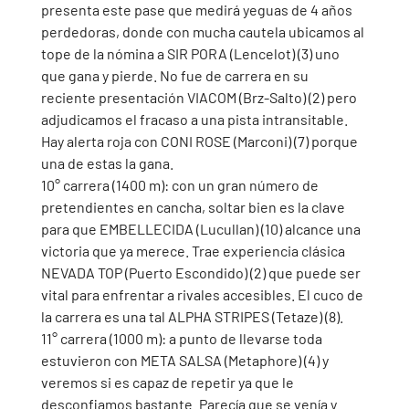
presenta este pase que medirá yeguas de 4 años 
perdedoras, donde con mucha cautela ubicamos al 
tope de la nómina a SIR PORA (Lencelot) (3) uno 
que gana y pierde. No fue de carrera en su 
reciente presentación VIACOM (Brz-Salto) (2) pero 
adjudicamos el fracaso a una pista intransitable. 
Hay alerta roja con CONI ROSE (Marconi) (7) porque 
una de estas la gana.
10° carrera (1400 m): con un gran número de 
pretendientes en cancha, soltar bien es la clave 
para que EMBELLECIDA (Lucullan) (10) alcance una 
victoria que ya merece. Trae experiencia clásica 
NEVADA TOP (Puerto Escondido) (2) que puede ser 
vital para enfrentar a rivales accesibles. El cuco de 
la carrera es una tal ALPHA STRIPES (Tetaze) (8).
11° carrera (1000 m): a punto de llevarse toda 
estuvieron con META SALSA (Metaphore) (4) y 
veremos si es capaz de repetir ya que le 
desconfiamos bastante. Parecía que se venía y 