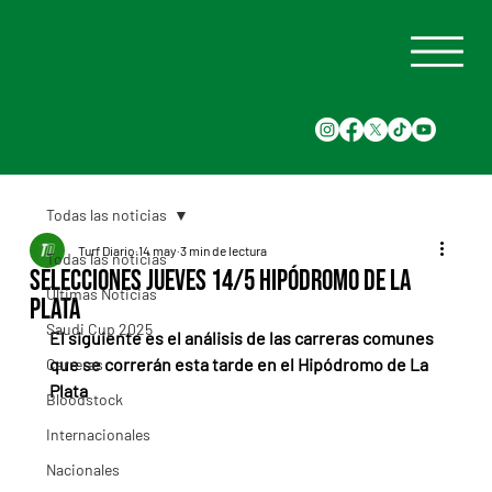
Todas las noticias
Turf Diario
14 may
3 min de lectura
Todas las noticias
Selecciones Jueves 14/5 Hipódromo de La
Últimas Noticias
Plata
Saudi Cup 2025
El siguiente es el análisis de las carreras comunes 
que se correrán esta tarde en el Hipódromo de La 
Carreras
Plata
Bloodstock
Internacionales
Nacionales