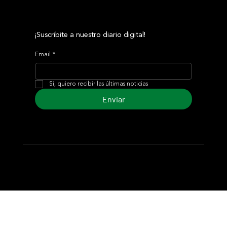
¡Suscribite a nuestro diario digital!
Email
*
Si, quiero recibir las últimas noticias
Enviar
© 2024 Turf Diario
Desarrollado por Estudio CKS - Comunicación,
Marketing & Diseño