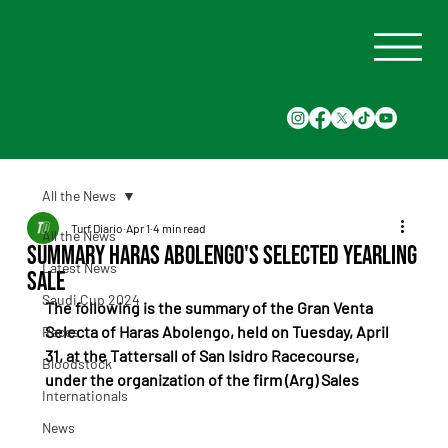
All the News
Turf Diario
Apr 1
4 min read
All the News
Summary Haras Abolengo's Selected yearling
Latest News
Sale
Saudi Cup 2024
The following is the summary of the Gran Venta 
Selecta of Haras Abolengo, held on Tuesday, April 
Races
31, at the Tattersall of San Isidro Racecourse, 
Bloodstock
under the organization of the firm (Arg) Sales
Internationals
News