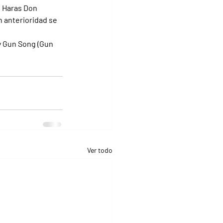
l Haras Don 
 anterioridad se 
y Gun Song (Gun 
Ver todo