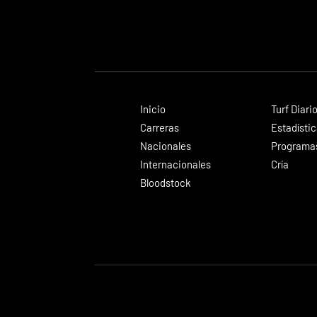
Inicio
Turf Diari
Carreras
Estadísti
Nacionales
Programas
Internacionales
Cría
Bloodstock
© 2024 Turf Diario
Desarrollado por Estudio CKS - Comunicación,
Diseño