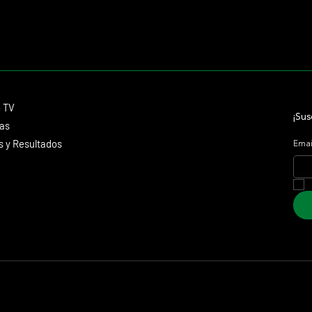
Contacto
o TV
dmitagstein@gmail.com
¡Sus
cas
 y Resultados
Emai
 Marketing &