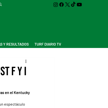
S Y RESULTADOS
TURF DIARIO TV
t F Y I
ras en el Kentucky 
un espectáculo 