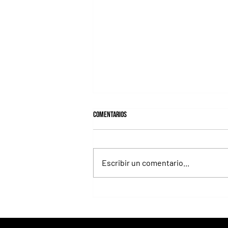
Comentarios
Escribir un comentario...
Fortitudine, hermano de Rebel's
Romance, ganó debutando por 21
cuerpos