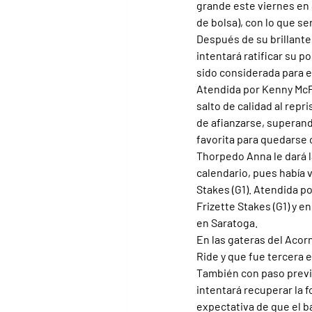
grande este viernes en 
de bolsa), con lo que se
Después de su brillante
intentará ratificar su p
sido considerada para e
Atendida por Kenny McPe
salto de calidad al repr
de afianzarse, superando
favorita para quedarse c
Thorpedo Anna le dará l
calendario, pues había 
Stakes (G1). Atendida po
Frizette Stakes (G1) y e
en Saratoga.
En las gateras del Acor
Ride y que fue tercera e
También con paso previo
intentará recuperar la 
expectativa de que el b