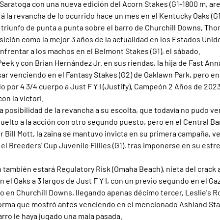
Saratoga con una nueva edición del Acorn Stakes (G1-1800 m, ar
rá la revancha de lo ocurrido hace un mes en el Kentucky Oaks (G1
 triunfo de punta a punta sobre el barro de Churchill Downs, Th
osición como la mejor 3 años de la actualidad en los Estados Unido
nfrentar a los machos en el Belmont Stakes (G1), el sábado.
ek y con Brian Hernández Jr. en sus riendas, la hija de Fast Anna
isar venciendo en el Fantasy Stakes (G2) de Oaklawn Park, pero en
 por 4 3/4 cuerpo a Just F Y I (Justify), Campeón 2 Años de 2023 
on la victori.
a posibilidad de la revancha a su escolta, que todavía no pudo ve
vuelto a la acción con otro segundo puesto, pero en el Central B
r Bill Mott, la zaina se mantuvo invicta en su primera campaña, v
n el Breeders' Cup Juvenile Fillies (G1), tras imponerse en su est
n también estará Regulatory Risk (Omaha Beach), nieta del crack
n el Oaks a 3 largos de Just F Y I, con un previo segundo en el Gaz
 en Churchill Downs, llegando apenas décimo tercer, Leslie's Ros
forma que mostró antes venciendo en el mencionado Ashland Stak
arro le haya jugado una mala pasada.