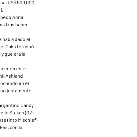
ena, US$ 500.000 
).
orpedo Anna 
s, tras haber 
 había dado el 
 el Oaks terminó 
y que era la 
ncer en este 
ank Ashland 
enciendo en el 
reno justamente 
 argentino Candy 
elle Stakes (G2). 
e (Into Mischief) 
es, con la 