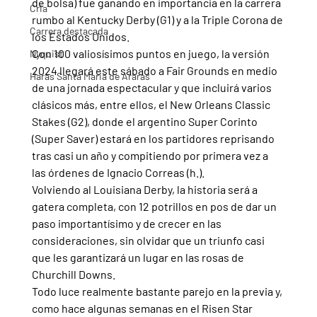
de bolsa) fue ganando en importancia en la carrera 
Cria
rumbo al Kentucky Derby (G1) y a la Triple Corona de 
Carrera destacada
los Estados Unidos.
Con 100 valiosísimos puntos en juego, la versión 
Nyquist
2024 llegará este sábado a Fair Grounds en medio 
Haras Santa Maria de Araras
de una jornada espectacular y que incluirá varios 
clásicos más, entre ellos, el New Orleans Classic 
Stakes (G2), donde el argentino Super Corinto 
(Super Saver) estará en los partidores reprisando 
tras casi un año y compitiendo por primera vez a 
las órdenes de Ignacio Correas (h.).
Volviendo al Louisiana Derby, la historia será a 
gatera completa, con 12 potrillos en pos de dar un 
paso importantísimo y de crecer en las 
consideraciones, sin olvidar que un triunfo casi 
que les garantizará un lugar en las rosas de 
Churchill Downs.
Todo luce realmente bastante parejo en la previa y, 
como hace algunas semanas en el Risen Star 