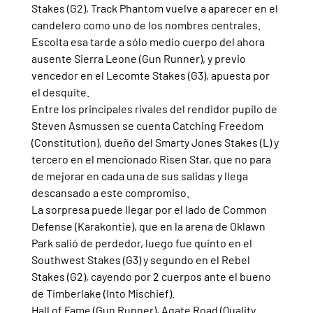
Stakes (G2), Track Phantom vuelve a aparecer en el 
candelero como uno de los nombres centrales. 
Escolta esa tarde a sólo medio cuerpo del ahora 
ausente Sierra Leone (Gun Runner), y previo 
vencedor en el Lecomte Stakes (G3), apuesta por 
el desquite.
Entre los principales rivales del rendidor pupilo de 
Steven Asmussen se cuenta Catching Freedom 
(Constitution), dueño del Smarty Jones Stakes (L) y 
tercero en el mencionado Risen Star, que no para 
de mejorar en cada una de sus salidas y llega 
descansado a este compromiso.
La sorpresa puede llegar por el lado de Common 
Defense (Karakontie), que en la arena de Oklawn 
Park salió de perdedor, luego fue quinto en el 
Southwest Stakes (G3) y segundo en el Rebel 
Stakes (G2), cayendo por 2 cuerpos ante el bueno 
de Timberlake (Into Mischief).
Hall of Fame (Gun Runner), Agate Road (Quality 