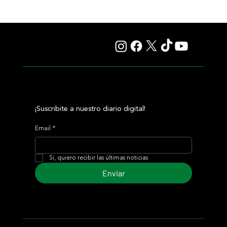
Nitrogen y Classic Q desafían la historia en una apuesta
sin miedo de Mark Casse
¡Suscribite a nuestro diario digital!
Email
*
Si, quiero recibir las últimas noticias
Enviar
© 2024 Turf Diario