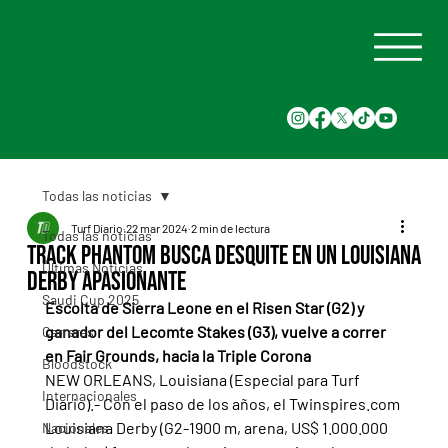
Todas las noticias
Turf Diario
22 mar 2024
2 min de lectura
Todas las noticias
Track Phantom busca desquite en un Louisiana
Últimas Noticias
Derby apasionante
Saudi Cup 2025
Escolta de Sierra Leone en el Risen Star (G2) y 
ganador del Lecomte Stakes (G3), vuelve a correr 
Carreras
en Fair Grounds, hacia la Triple Corona
Bloodstock
NEW ORLEANS, Louisiana (Especial para Turf 
Internacionales
Diario).- Con el paso de los años, el Twinspires.com 
Louisiana Derby (G2-1900 m, arena, US$ 1.000.000 
Nacionales