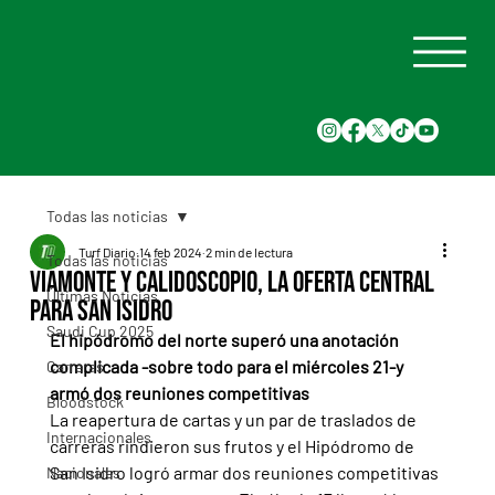
Todas las noticias
Turf Diario
14 feb 2024
2 min de lectura
Todas las noticias
Viamonte y Calidoscopio, la oferta central
Últimas Noticias
para San Isidro
Saudi Cup 2025
El hipódromo del norte superó una anotación 
complicada -sobre todo para el miércoles 21-y 
Carreras
armó dos reuniones competitivas
Bloodstock
La reapertura de cartas y un par de traslados de 
Internacionales
carreras rindieron sus frutos y el Hipódromo de 
San Isidro logró armar dos reuniones competitivas 
Nacionales