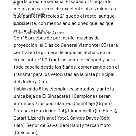
para la próxima semana. El sábado 17 llegará lo 
Cria
mejor, con carreras de excelente nivel, mientras 
Carrera destacada
que para el miércoles 21 quedó el resto, aunque, 
por suerte, con menos anulaciones que las que 
Nyquist
venían dándose.
Haras Santa Maria de Araras
Con 15 pruebas de por medio, muchas de 
proyección, el Clásico General Viamonte (G3) será 
central en la primera de aquellas fechas, en un 
cruce sobre 1000 metros sobre el césped y para 
todo caballo desde los 3 años, comenzando con el 
transitar para los velocistas en la pista principal 
del Jockey Club.
Habían sido 8 los ejemplares anotados, y ante la 
única baja de El Sinsacate (Il Campione), serán 
entonces 7 los postulantes: Camuflaje (Orpen), 
Catanazo (Hurricane Cat), Limonccello (Le Blues), 
Qatarí (Lizard Island) (foto), Santos Davos (Sebi 
Halo), Señor de Salva (Sebi Halo) y Yercan Moro 
(Cityscape).