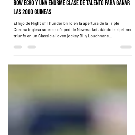
Bow Echo y una enorme clase de talento para ganar
las 2000 Guineas
El hijo de Night of Thunder brilló en la apertura de la Triple
Corona inglesa sobre el césped de Newmarket, dándole el primer
triunfo en un Classic al joven jockey Billy Loughnane
NEWMARKET, Inglaterra (Especial para Turf Diario).- El
favoritismo y la lógica se rindieron ante la evidencia de un
talento superior. Lo que en la previa asomaba como una edición
de las 2000 Guineas (G1) abierta y de pronóstico reservado,
terminó convirtiéndose en un monólogo absoluto de Bow Echo,
e