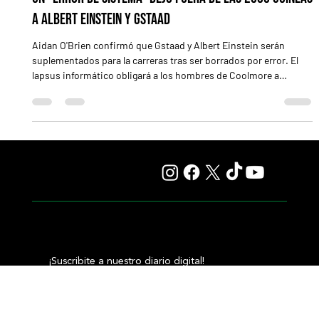
Un "error de sistema" dejó fuera de las 2000 Guineas
a Albert Einstein y Gstaad
Aidan O'Brien confirmó que Gstaad y Albert Einstein serán
suplementados para la carreras tras ser borrados por error. El
lapsus informático obligará a los hombres de Coolmore a
desembolsar 60.000 libras para enmendar el descuido
administrativo. Albert Einstein (izq.) sigue con la ilusión de
llegar a las Guineas / COOLMORE COUNTY KILDARE, Irlanda
(Especial para Turf Diario).- En el turf de alta gama, donde cada
movimiento se calcula con precisión de cirujano, un click a dest
¡Suscribite a nuestro diario digital!