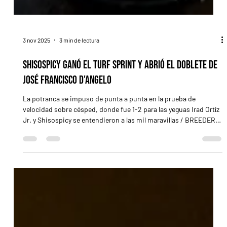
3 nov 2025
3 min de lectura
Shisospicy ganó el Turf Sprint y abrió el doblete de
José Francisco D'Angelo
La potranca se impuso de punta a punta en la prueba de
velocidad sobre césped, donde fue 1-2 para las yeguas Irad Ortíz
Jr. y Shisospicy se entendieron a las mil maravillas / BREEDERS'
CUP DEL MAR, California (De un enviado especial).- Nadie la vio
de atrás. Shisospicy (Mitole) salió disparada desde las gateras,
tomó la punta y nunca soltó el comando para quedarse con una
victoria incuestionable en el Prevagen Breeders’ Cup Turf Sprint