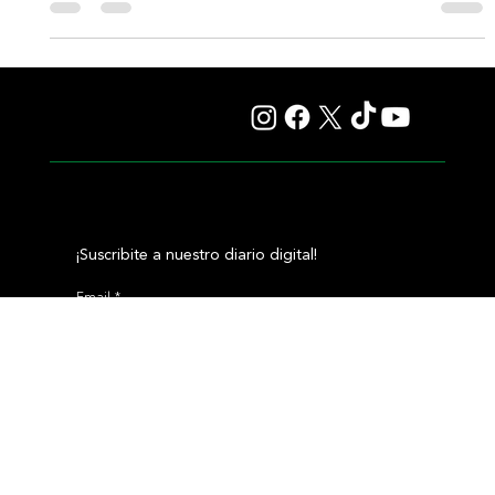
José Francisco D’Angelo, tres cartas y un mismo
sueño en Del Mar
Con Shisospicy y Bentornato, el entrenador venezolano sueña
con hacer historia en la Breeders’ Cup José Francisco D'Angelo
(der.) con Jorge Abreu, en la mañana de Del Mar / BREEDERS'
CUP Por Diego H. Mitagstein (Enviado especial de Turf Diario a
Del Mar, California, Estados Unidos) DEL MAR, California (De un
enviado especial).- El venezolano José Francisco D’Angelo
vuelve a decir presente en la Breeders’ Cup , y esta vez lo hace
con un equipo que ilusiona. Radicado desde hace
¡Suscribite a nuestro diario digital!
Email
*