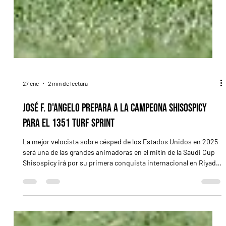
27 ene
2 min de lectura
José F. D'Angelo prepara a la campeona Shisospicy
para el 1351 Turf Sprint
La mejor velocista sobre césped de los Estados Unidos en 2025
será una de las grandes animadoras en el mitín de la Saudi Cup
Shisospicy irá por su primera conquista internacional en Riyadh
/ BREEDERS' CUP RIYADH, Arabia Saudita (Especial para Turf
Diario).- El desierto se prepara para vibrar con la velocidad pura.
El de la Saudi Cup (G1), consolidado como el mitín más rico del
planeta con una bolsa total de US$ 39,6 millones, comenzó a