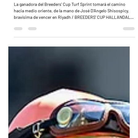
Shisospicy correrá el 1351 Turf Sprint en Arabia
Saudita durante el mitín de la Saudi Cup
La ganadora del Breeders' Cup Turf Sprint tomará el camino
hacia medio oriente, de la mano de José D'Angelo Shisospicy,
bravísima de vencer en Riyadh / BREEDERS' CUP HALLANDALE,
Florida.- Shisospicy, la potranca que deslumbró en el Breeders’
Cup Turf Sprint (G1) ya tiene definido su calendario para un 2026
que promete emociones fuertes. Los allegados a la zaina
utilizaron la pantalla de FanDuel TV para anunciar una campaña
de 5 estaciones que buscará consagrarla como la reina