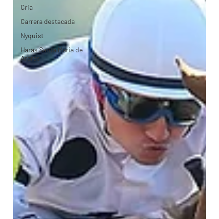
Cria
Carrera destacada
Nyquist
Haras Santa Maria de
Araras