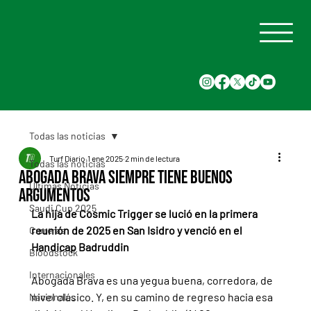
Todas las noticias
Turf Diario
1 ene 2025
2 min de lectura
Todas las noticias
Abogada Brava siempre tiene buenos
Últimas Noticias
argumentos
Saudi Cup 2025
La hija de Cosmic Trigger se lució en la primera 
reunión de 2025 en San Isidro y venció en el 
Carreras
Handicap Badruddin
Bloodstock
Internacionales
Abogada Brava es una yegua buena, corredora, de 
nivel clásico. Y, en su camino de regreso hacia esa 
Nacionales