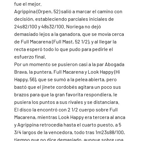
fue el mejor.
Agrippina (Orpen, 52) salió a marcar el camino con 
decisión, estableciendo parciales iniciales de 
24s82/100 y 48s32/100. Noriega no dejó 
demasiado lejos a la ganadora, que se movía cerca 
de Full Macarena (Full Mast, 52 1/2), y al llegar la 
recta esperó todo lo que pudo para pedirle el 
esfuerzo final.
Por un momento se pusieron casi a la par Abogada 
Brava, la puntera, Full Macarena y Look Happy (Hi 
Happy, 56), que se sumó a la pelea abierta, pero 
bastó que el jinete cordobés agitara un poco sus 
brazos para que la gran favorita respondiera, le 
pusiera los puntos a sus rivales y se distanciara.
El disco la encontró con 2 1/2 cuerpo sobre Full 
Macarena, mientras Look Happy era tercera al anca 
y Agrippina retrocedía hasta el cuarto puesto, a 5 
3/4 largos de la vencedora, todo tras 1m23s88/100, 
tiempo que no dice demasiado, aunque sobre una 