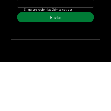
Si, quiero recibir las últimas noticias
Enviar
© 2024 Turf Diario
Desarrollado por Estudio CKS - Comunicación,
Marketing & Diseño