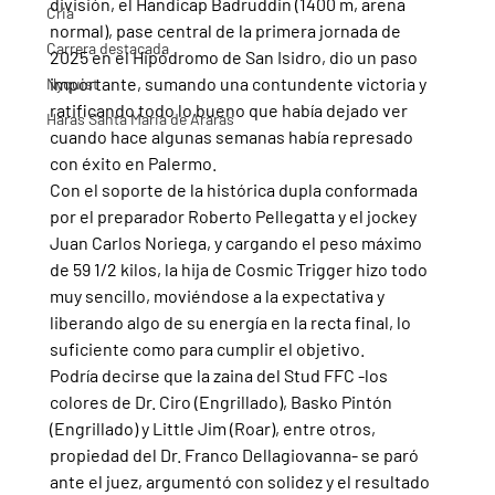
división, el Handicap Badruddin (1400 m, arena 
Cria
normal), pase central de la primera jornada de 
Carrera destacada
2025 en el Hipódromo de San Isidro, dio un paso 
importante, sumando una contundente victoria y 
Nyquist
ratificando todo lo bueno que había dejado ver 
Haras Santa Maria de Araras
cuando hace algunas semanas había represado 
con éxito en Palermo.
Con el soporte de la histórica dupla conformada 
por el preparador Roberto Pellegatta y el jockey 
Juan Carlos Noriega, y cargando el peso máximo 
de 59 1/2 kilos, la hija de Cosmic Trigger hizo todo 
muy sencillo, moviéndose a la expectativa y 
liberando algo de su energía en la recta final, lo 
suficiente como para cumplir el objetivo.
Podría decirse que la zaina del Stud FFC -los 
colores de Dr. Ciro (Engrillado), Basko Pintón 
(Engrillado) y Little Jim (Roar), entre otros, 
propiedad del Dr. Franco Dellagiovanna- se paró 
ante el juez, argumentó con solidez y el resultado 