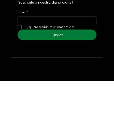
¡Suscribite a nuestro diario digital!
Email
*
Si, quiero recibir las últimas noticias
Enviar
© 2024 Turf Diario
Desarrollado por Estudio CKS - Comunicación,
Marketing & Diseño