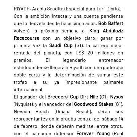
RIYADH, Arabia Saudita (Especial para Turf Diario).- 
Con la ambición intacta y una cuenta pendiente 
que lo desvela desde hace cinco años, 
Bob Baffert 
volverá la próxima semana al 
King Abdulaziz 
Racecourse 
con un objetivo claro: ganar por 
primera vez la 
Saudi Cup 
(G1), la carrera mejor 
rentada del planeta, con US$ 20 millones en 
premios. El legendario entrenador 
estadounidense llegará a Riyadh con una poderosa 
doble carta y la determinación de sumar este 
trofeo a su ya impresionante palmarés 
internacional.
El ganador del 
Breeders’ Cup Dirt Mile 
(G1), 
Nysos 
(Nyquist), y el vencedor del 
Goodwood Stakes 
(G1), 
Nevada Beach (Omaha Beach), serán sus 
representantes en la prueba central del sábado 14 
de febrero, donde deberán medirse, entre otros, 
con el campeón defensor 
Forever Young 
(Real 