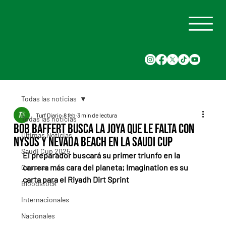
Todas las noticias
Turf Diario
8 feb
3 min de lectura
Todas las noticias
Bob Baffert busca la joya que le falta con
Últimas Noticias
Nysos y Nevada Beach en la Saudi Cup
Saudi Cup 2025
El preparador buscará su primer triunfo en la 
carrera más cara del planeta; Imagination es su 
Carreras
carta para el Riyadh Dirt Sprint
Bloodstock
Internacionales
Nacionales