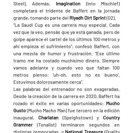
Steel). Además, 
Imagination 
(Into Mischief) 
completará el tridente de Baffert en la jornada 
grande, tomando parte del 
Riyadh Dirt Sprint 
(G2).
“La Saudi Cup es una carrera muy especial. Cada 
vez que la veo, pensás que ya está ganada, pero de 
golpe aparece el cartel de los últimos 100 metros y 
ahí empieza el sufrimiento”, confesó Baffert, con 
una mezcla de humor y frustración. “Ese último 
tramo me ha costado muchísimo dinero. Siempre 
vamos adelante y cuando veo que faltan 100 
metros pienso: ‘uh-oh, esto no es bueno’. 
Estuvimos dolorosamente cerca”.
Las palabras del entrenador no son exageradas. 
Desde la creación de la carrera en 2020, Baffert ha 
rozado el éxito en varias oportunidades: 
Mucho 
Gusto 
(Mucho Macho Man) fue tercero en la edición 
inaugural, 
Charlatan 
(Speighstown) y 
Country 
Grammer 
(Tonalist) terminaron segundos en 
distintas temporadas, y 
National Treasure 
(Quality 