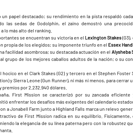
o un papel destacado; su rendimiento en la pista respaldó cada
do las sedas de Godolphin, el zaino demostró una precocid
a lo más alto del ranking.
ortantes se encuentran su victoria en el 
Lexington Stakes 
(G3),
n propia de los elegidos; su imponente triunfo en el 
Essex Handi
una facilidad asombrosa; su destacada actuación en el 
Alysheba 
 al grupo de los mejores caballos adultos de la nación; o su con
hocico en el Clark Stakes (G2) y tercero en el Stephen Foster St
ion) y Sierra Leone (Gun Runner), ni más ni menos, para cerrar u
, y premios por 2.232.940 dólares.
aña, First Mission se caracterizó por su zancada eficiente 
itió enfrentar los desafíos más exigentes del calendario estad
ion a Jonabell Farm junto a Highland Falls marca un relevo gener
atractivo de First Mission radica en su equilibrio. Físicamente,
endo la elegancia de su línea paterna pero con la robustez que
hanta.