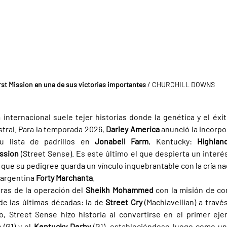
rst Mission en una de sus victorias importantes
 / CHURCHILL DOWNS
 internacional suele tejer historias donde la genética y el éxit
ral. Para la temporada 2026, 
Darley America 
anunció la incorpo
u lista de padrillos en 
Jonabell Farm
, Kentucky: 
Highlan
ission 
(Street Sense). Es este último el que despierta un interés 
que su pedigree guarda un vínculo inquebrantable con la cría nac
argentina 
Forty Marchanta
.
aras de la operación del 
Sheikh Mohammed 
con la misión de con
de las últimas décadas: la de 
Street Cry 
(Machiavellian) a través
 
(G1) y el 
Kentucky Derby 
(G1), estableciéndose luego como un