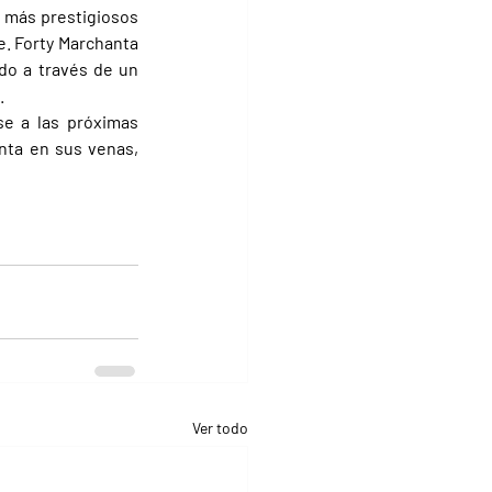
 más prestigiosos 
e. Forty Marchanta 
do a través de un 
.
se a las próximas 
nta en sus venas, 
Ver todo