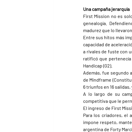
Una campaña jerarquía
First Mission no es sol
genealogía. Defendien
madurez que lo llevaron 
Entre sus hitos más imp
capacidad de aceleració
a rivales de fuste con 
ratificó que pertenecía
Handicap (G2).
Además, fue segundo al 
de Mindframe (Constitut
6 triunfos en 16 salidas
A lo largo de su camp
competitiva que le perm
El ingreso de First Miss
Para los criadores, el 
impone respeto, manteni
argentina de Forty Marc