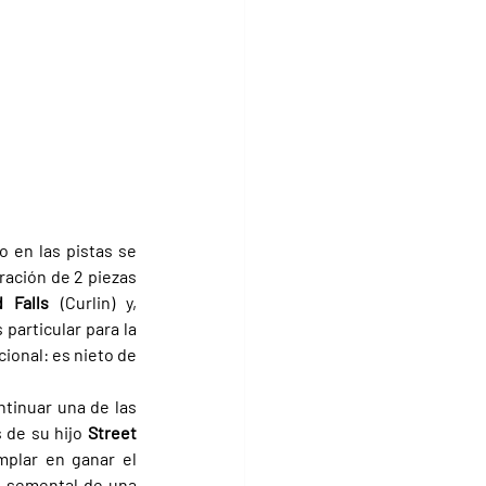
o en las pistas se 
ración de 2 piezas 
d Falls 
(Curlin) y, 
particular para la 
ional: es nieto de 
tinuar una de las 
 de su hijo 
Street 
. Como es sabido, Street Sense hizo historia al convertirse en el primer ejemplar en ganar el 
 semental de una 