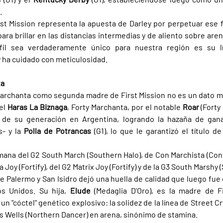
.
st Mission representa la apuesta de Darley por perpetuar ese f
ara brillar en las distancias intermedias y de aliento sobre aren
il sea verdaderamente único para nuestra región es su lí
ha cuidado con meticulosidad.
ta
Marchanta como segunda madre de First Mission no es un dato me
el 
Haras La Biznaga
, Forty Marchanta, por el notable 
Roar 
(Forty
 de su generación en Argentina, logrando la hazaña de gana
s- y la 
Polla de Potrancas 
(G1), lo que le garantizó el título 
ana del G2 South March (Southern Halo), de Con Marchista (Confid
 Joy (Fortify), del G2 Matrix Joy (Fortify) y de la G3 South Marshy 
e Palermo y San Isidro dejó una huella de calidad que luego fue e
s Unidos. Su hija, 
Elude 
(Medaglia D'Oro), es la madre de Fi
n "cóctel" genético explosivo: la solidez de la línea de Street Cry
's Wells (Northern Dancer) en arena, sinónimo de stamina.