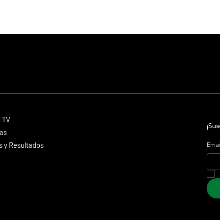
Giannetti prolongó su gran momento
Isaac 
con Autorretrato y otro éxito grande
Stakes
para Tres Jotas
Aidan 
Contacto
o TV
dmitagstein@gmail.com
¡Sus
cas
 y Resultados
Emai