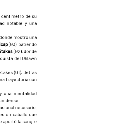
 centímetro de su 
ad notable y una 
 donde mostró una 
cap 
(G3), batiendo 
Stakes 
(G2), donde 
quista del Oklawn 
akes (G1), detrás 
na trayectoria con 
y una mentalidad 
ounidense.
acional necesario. 
 es un caballo que 
 aportó la sangre 