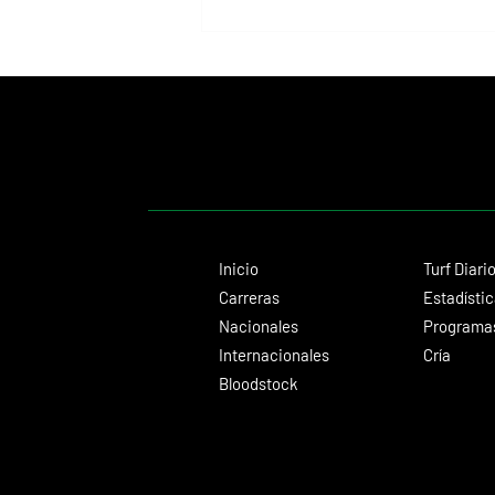
Lady's Secret, la Dama de Hierro que
convirtió el Whitney en una exhibición
inolvidable
Inicio
Turf Diari
Carreras
Estadísti
Nacionales
Programas
Internacionales
Cría
Bloodstock