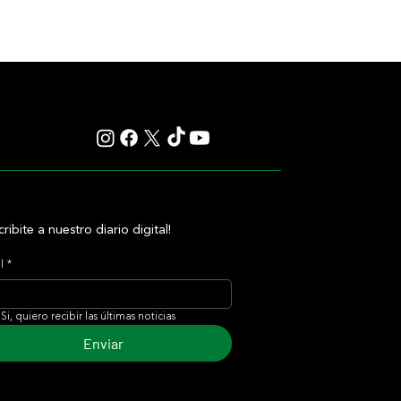
Newton alcanzó el Desmond
 y le regaló otro hito histórico a
O'Brien
cribite a nuestro diario digital!
l
*
Si, quiero recibir las últimas noticias
Enviar