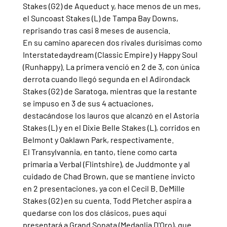
Stakes (G2) de Aqueduct y, hace menos de un mes, 
el Suncoast Stakes (L) de Tampa Bay Downs, 
reprisando tras casi 8 meses de ausencia.
En su camino aparecen dos rivales durísimas como 
Interstatedaydream (Classic Empire) y Happy Soul 
(Runhappy). La primera venció en 2 de 3, con única 
derrota cuando llegó segunda en el Adirondack 
Stakes (G2) de Saratoga, mientras que la restante 
se impuso en 3 de sus 4 actuaciones, 
destacándose los lauros que alcanzó en el Astoria 
Stakes (L) y en el Dixie Belle Stakes (L), corridos en 
Belmont y Oaklawn Park, respectivamente.
El Transylvannia, en tanto, tiene como carta 
primaria a Verbal (Flintshire), de Juddmonte y al 
cuidado de Chad Brown, que se mantiene invicto 
en 2 presentaciones, ya con el Cecil B. DeMille 
Stakes (G2) en su cuenta. Todd Pletcher aspira a 
quedarse con los dos clásicos, pues aquí 
presentará a Grand Sonata (Medaglia D'Oro), que 