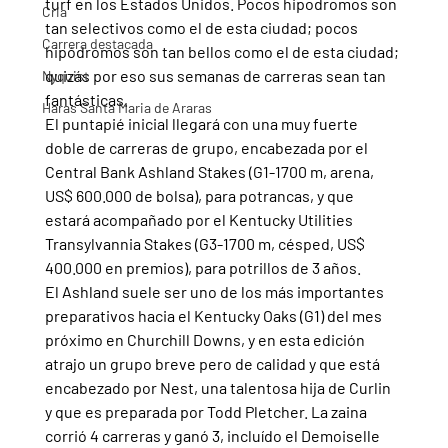
turf en los Estados Unidos. Pocos hipodromos son 
Cria
tan selectivos como el de esta ciudad; pocos 
Carrera destacada
hipódromos son tan bellos como el de esta ciudad; 
quizás por eso sus semanas de carreras sean tan 
Nyquist
fantásticas.
Haras Santa Maria de Araras
El puntapié inicial llegará con una muy fuerte 
doble de carreras de grupo, encabezada por el 
Central Bank Ashland Stakes (G1-1700 m, arena, 
US$ 600.000 de bolsa), para potrancas, y que 
estará acompañado por el Kentucky Utilities 
Transylvannia Stakes (G3-1700 m, césped, US$ 
400.000 en premios), para potrillos de 3 años.
El Ashland suele ser uno de los más importantes 
preparativos hacia el Kentucky Oaks (G1) del mes 
próximo en Churchill Downs, y en esta edición 
atrajo un grupo breve pero de calidad y que está 
encabezado por Nest, una talentosa hija de Curlin 
y que es preparada por Todd Pletcher. La zaina 
corrió 4 carreras y ganó 3, incluído el Demoiselle 