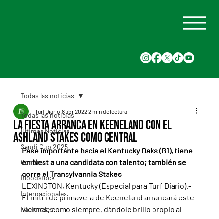
Todas las noticias
Turf Diario
8 abr 2022
2 min de lectura
Todas las noticias
La fiesta arranca en Keeneland con el
Últimas Noticias
Ashland Stakes como central
Saudi Cup 2025
Pase importante hacia el Kentucky Oaks (G1), tiene 
en Nest a una candidata con talento; también se 
Carreras
corre el Transylvannia Stakes 
Bloodstock
LEXINGTON, Kentucky (Especial para Turf Diario).- 
Internacionales
El mitín de primavera de Keeneland arrancará este 
viernes, como siempre, dándole brillo propio al 
Nacionales