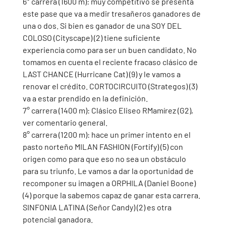
6° carrera (1600 m): muy competitivo se presenta 
este pase que va a medir tresañeros ganadores de 
una o dos. Si bien es ganador de una SOY DEL 
COLOSO (Cityscape) (2) tiene suficiente 
experiencia como para ser un buen candidato. No 
tomamos en cuenta el reciente fracaso clásico de 
LAST CHANCE (Hurricane Cat) (9) y le vamos a 
renovar el crédito. CORTOCIRCUITO (Strategos) (3) 
va a estar prendido en la definición.
7° carrera (1400 m): Clásico Eliseo RMamírez (G2), 
ver comentario general.
8° carrera (1200 m): hace un primer intento en el 
pasto norteño MILAN FASHION (Fortify) (5) con 
origen como para que eso no sea un obstáculo 
para su triunfo. Le vamos a dar la oportunidad de 
recomponer su imagen a ORPHILA (Daniel Boone) 
(4) porque la sabemos capaz de ganar esta carrera. 
SINFONIA LATINA (Señor Candy) (2) es otra 
potencial ganadora.