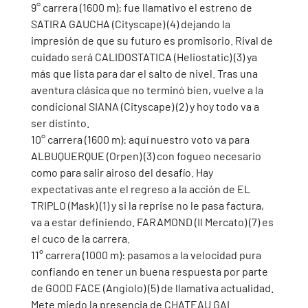
9° carrera (1600 m): fue llamativo el estreno de 
SATIRA GAUCHA (Cityscape) (4) dejando la 
impresión de que su futuro es promisorio. Rival de 
cuidado será CALIDOSTATICA (Heliostatic) (3) ya 
más que lista para dar el salto de nivel. Tras una 
aventura clásica que no terminó bien, vuelve a la 
condicional SIANA (Cityscape) (2) y hoy todo va a 
ser distinto. 
10° carrera (1600 m): aquí nuestro voto va para 
ALBUQUERQUE (Orpen) (3) con fogueo necesario 
como para salir airoso del desafío. Hay 
expectativas ante el regreso a la acción de EL 
TRIPLO (Mask) (1) y si la reprise no le pasa factura, 
va a estar definiendo. FARAMOND (Il Mercato) (7) es 
el cuco de la carrera. 
11° carrera (1000 m): pasamos a la velocidad pura 
confiando en tener un buena respuesta por parte 
de GOOD FACE (Angiolo) (5) de llamativa actualidad. 
Mete miedo la presencia de CHATEAU GAL 