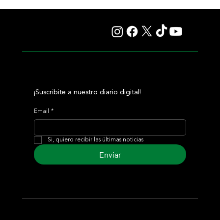
Explora baja la distancia y quiere alcanzar el ansiado
G1 en el Test Stakes
¡Suscribite a nuestro diario digital!
Email
*
Si, quiero recibir las últimas noticias
Enviar
© 2024 Turf Diario
Desarrollado por Estudio CKS - Comunicación,