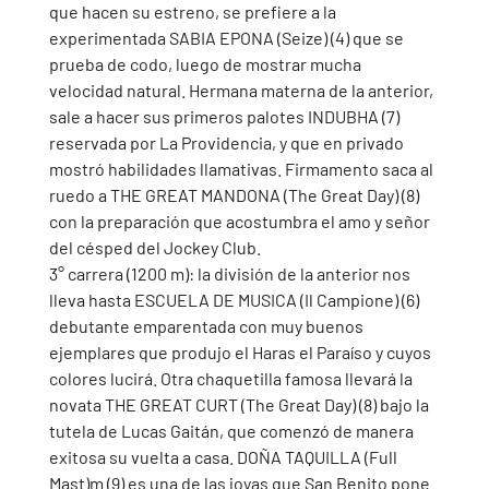
que hacen su estreno, se prefiere a la 
experimentada SABIA EPONA (Seize) (4) que se 
prueba de codo, luego de mostrar mucha 
velocidad natural. Hermana materna de la anterior, 
sale a hacer sus primeros palotes INDUBHA (7) 
reservada por La Providencia, y que en privado 
mostró habilidades llamativas. Firmamento saca al 
ruedo a THE GREAT MANDONA (The Great Day) (8) 
con la preparación que acostumbra el amo y señor 
del césped del Jockey Club.   
3° carrera (1200 m): la división de la anterior nos 
lleva hasta ESCUELA DE MUSICA (Il Campione) (6) 
debutante emparentada con muy buenos 
ejemplares que produjo el Haras el Paraíso y cuyos 
colores lucirá. Otra chaquetilla famosa llevará la 
novata THE GREAT CURT (The Great Day) (8) bajo la 
tutela de Lucas Gaitán, que comenzó de manera 
exitosa su vuelta a casa. DOÑA TAQUILLA (Full 
Mast)m (9) es una de las joyas que San Benito pone 