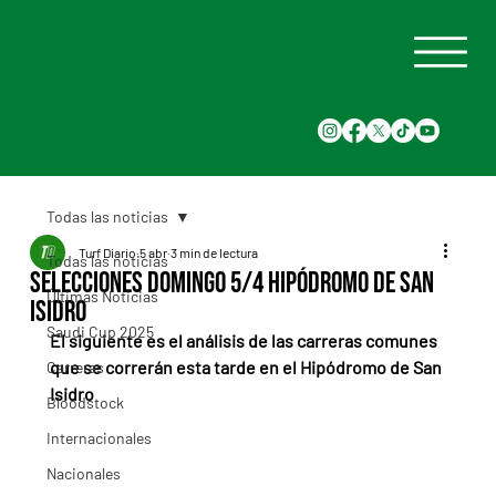
Todas las noticias
Turf Diario
5 abr
3 min de lectura
Todas las noticias
Selecciones Domingo 5/4 Hipódromo de San
Últimas Noticias
Isidro
Saudi Cup 2025
El siguiente es el análisis de las carreras comunes 
que se correrán esta tarde en el Hipódromo de San 
Carreras
Isidro
Bloodstock
Internacionales
Nacionales