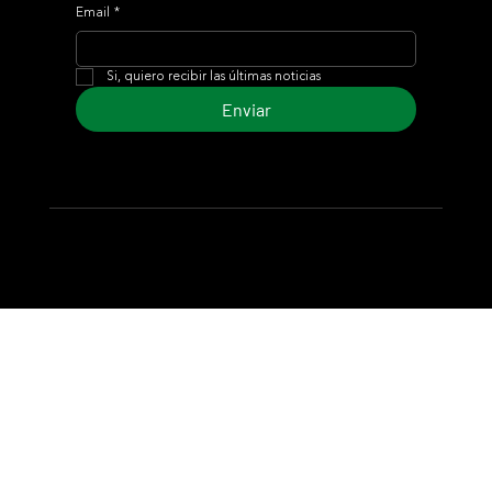
Email
*
Si, quiero recibir las últimas noticias
Enviar
© 2024 Turf Diario
Desarrollado por Estudio CKS - Comunicación,
Marketing & Diseño