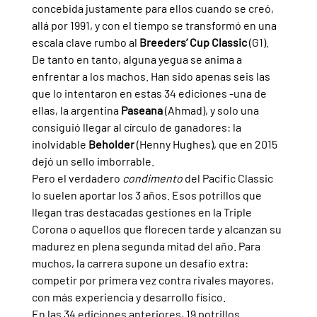
concebida justamente para ellos cuando se creó, 
allá por 1991, y con el tiempo se transformó en una 
escala clave rumbo al 
Breeders’ Cup Classic 
(G1).
De tanto en tanto, alguna yegua se anima a 
enfrentar a los machos. Han sido apenas seis las 
que lo intentaron en estas 34 ediciones -una de 
ellas, la argentina 
Paseana 
(Ahmad), y solo una 
consiguió llegar al círculo de ganadores: la 
inolvidable 
Beholder 
(Henny Hughes), que en 2015 
dejó un sello imborrable.
Pero el verdadero 
condimento
 del Pacific Classic 
lo suelen aportar los 3 años. Esos potrillos que 
llegan tras destacadas gestiones en la Triple 
Corona o aquellos que florecen tarde y alcanzan su 
madurez en plena segunda mitad del año. Para 
muchos, la carrera supone un desafío extra: 
competir por primera vez contra rivales mayores, 
con más experiencia y desarrollo físico.
En las 34 ediciones anteriores, 19 potrillos 