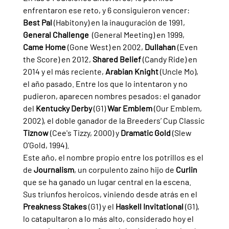
enfrentaron ese reto, y 6 consiguieron vencer: 
Best Pal 
(Habitony) en la inauguración de 1991, 
General Challenge  
(General Meeting) en 1999, 
Came Home 
(Gone West) en 2002, 
Dullahan 
(Even 
the Score) en 2012, 
Shared Belief 
(Candy Ride) en 
2014 y el más reciente, 
Arabian Knight 
(Uncle Mo), 
el año pasado. Entre los que lo intentaron y no 
pudieron, aparecen nombres pesados: el ganador 
del 
Kentucky Derby 
(G1) 
War Emblem 
(Our Emblem, 
2002), el doble ganador de la Breeders’ Cup Classic 
Tiznow 
(Cee's Tizzy, 2000) y 
Dramatic Gold 
(Slew 
O'Gold, 1994).
Este año, el nombre propio entre los potrillos es el 
de 
Journalism
, un corpulento zaino hijo de 
Curlin 
que se ha ganado un lugar central en la escena. 
Sus triunfos heroicos, viniendo desde atrás en el 
Preakness Stakes 
(G1) y el 
Haskell Invitational 
(G1), 
lo catapultaron a lo más alto, considerado hoy el 