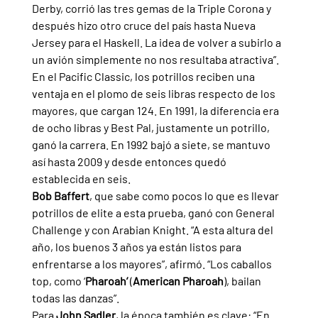
Derby, corrió las tres gemas de la Triple Corona y 
después hizo otro cruce del país hasta Nueva 
Jersey para el Haskell. La idea de volver a subirlo a 
un avión simplemente no nos resultaba atractiva”.
En el Pacific Classic, los potrillos reciben una 
ventaja en el plomo de seis libras respecto de los 
mayores, que cargan 124. En 1991, la diferencia era 
de ocho libras y Best Pal, justamente un potrillo, 
ganó la carrera. En 1992 bajó a siete, se mantuvo 
así hasta 2009 y desde entonces quedó 
establecida en seis.
Bob Baffert
, que sabe como pocos lo que es llevar 
potrillos de elite a esta prueba, ganó con General 
Challenge y con Arabian Knight. “A esta altura del 
año, los buenos 3 años ya están listos para 
enfrentarse a los mayores”, afirmó. “Los caballos 
top, como ‘
Pharoah’ 
(
American Pharoah
), bailan 
todas las danzas”.
Para 
John Sadler
, la época también es clave: “En 