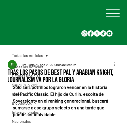
Todas las noticias
Turf Diario
30 ago 2025
3 min de lectura
Todas las noticias
Tras los pasos de Best Pal y Arabian Knight,
Últimas Noticias
Journalism va por la gloria
Saudi Cup 2025
Sólo seis potrillos lograron vencer en la historia 
del Pacific Classic. El hijo de Curlin, escolta de 
Carreras
Sovereignty en el ranking generacional, buscará 
Bloodstock
sumarse a ese grupo selecto en una tarde que 
Internacionales
puede ser inolvidable
Nacionales