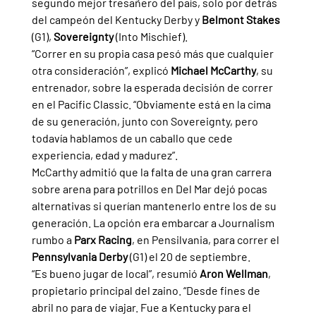
segundo mejor tresañero del país, solo por detrás 
del campeón del Kentucky Derby y 
Belmont Stakes 
(G1), 
Sovereignty 
(Into Mischief).
“Correr en su propia casa pesó más que cualquier 
otra consideración”, explicó 
Michael McCarthy
, su 
entrenador, sobre la esperada decisión de correr 
en el Pacific Classic. “Obviamente está en la cima 
de su generación, junto con Sovereignty, pero 
todavía hablamos de un caballo que cede 
experiencia, edad y madurez”.
McCarthy admitió que la falta de una gran carrera 
sobre arena para potrillos en Del Mar dejó pocas 
alternativas si querían mantenerlo entre los de su 
generación. La opción era embarcar a Journalism 
rumbo a 
Parx Racing
, en Pensilvania, para correr el 
Pennsylvania Derby 
(G1) el 20 de septiembre.
“Es bueno jugar de local”, resumió 
Aron Wellman
, 
propietario principal del zaino. “Desde fines de 
abril no para de viajar. Fue a Kentucky para el 