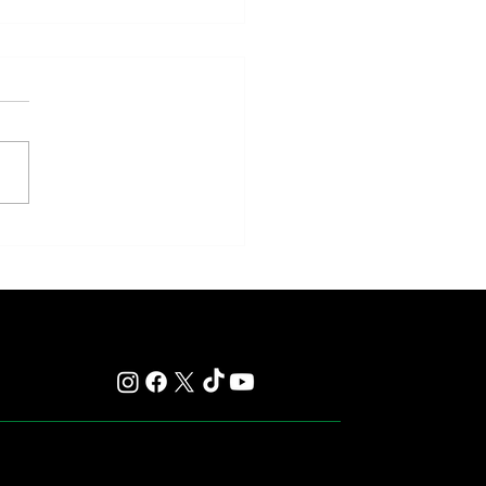
Newton alcanzó el Desmond
 y le regaló otro hito histórico a
O'Brien