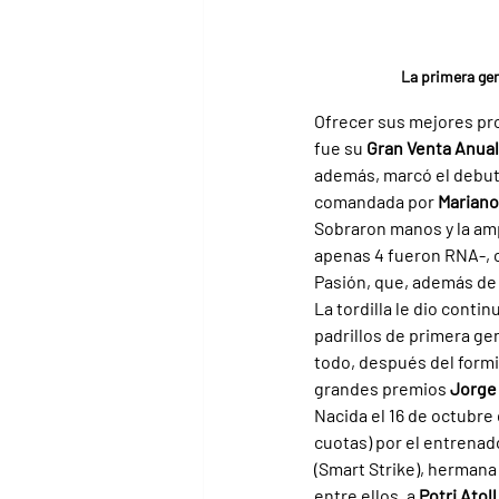
La primera gen
Ofrecer sus mejores pro
fue su 
Gran Venta Anua
además, marcó el debut 
comandada por 
Marian
Sobraron manos y la amp
apenas 4 fueron RNA-, 
Pasión, que, además de s
La tordilla le dio conti
padrillos de primera ge
todo, después del formi
grandes premios 
Jorge
Nacida el 16 de octubre 
cuotas) por el entrenad
(Smart Strike), herman
entre ellos, a 
Potri Atoll