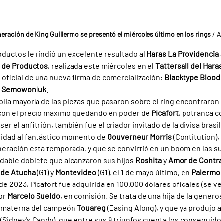
eración de King Guillermo se presentó el miércoles último en los rings 
/ 
ductos le rindió un excelente resultado al 
Haras La Providencia 
l de Productos
, realizada este miércoles en el 
Tattersall del Hara
oficial de una nueva firma de comercialización: 
Blacktype Blood
o Semowoniuk
.
lia mayoría de las piezas que pasaron sobre el ring encontraro
con el precio máximo quedando en poder de 
Picafort
, potranca c
er el anfitrión, también fue el criador invitado de la divisa brasi
nuidad al fantástico momento de 
Gouverneur Morris 
(Contitution), 
neración esta temporada, y que se convirtió en un boom en las s
dable doblete que alcanzaron sus hijos 
Roshita 
y 
Amor de Contr
 de Atucha 
(G1) y 
Montevideo 
(G1), el 1 de mayo último, en 
Palermo
de 2023, Picafort fue adquirida en 100.000 dólares oficales (se ve
or 
Marcelo Sueldo
, en comisión. Se trata de una hija de la genero
a materna del campeón 
Touareg 
(Easing Along), y que ya produjo 
 
(Sidney's Candy), que entre sus 9 triunfos cuenta los conseguidos