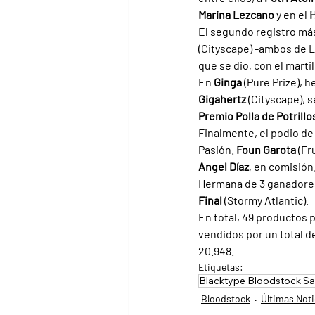
Marina Lezcano 
y en el 
H
El segundo registro más
(Cityscape) -ambos de La
que se dio, con el marti
En 
Ginga 
(Pure Prize), h
Gigahertz 
(Cityscape), 
Premio Polla de Potrillo
Finalmente, el podio de
Pasión. 
Foun Garota 
(Fr
Angel Díaz
, en comisión
Hermana de 3 ganadores,
Final 
(Stormy Atlantic).
En total, 49 productos p
vendidos por un total d
20.948.
Etiquetas:
Blacktype Bloodstock Sa
Bloodstock
Últimas Noti