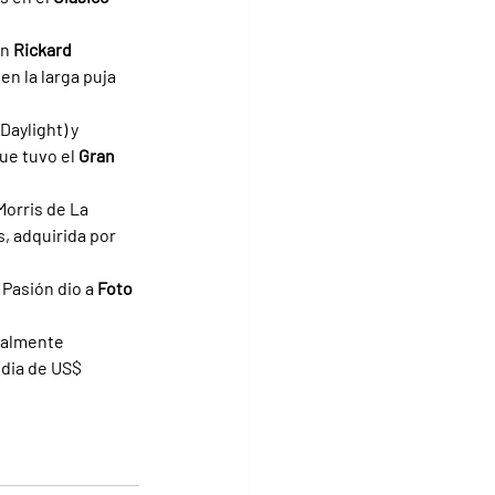
n 
Rickard 
en la larga puja 
Daylight) y 
que tuvo el 
Gran 
orris de La 
s, adquirida por 
Pasión dio a 
Foto 
nalmente 
dia de US$ 