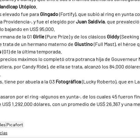
andicap Utópico
.
 elevado fue para 
Gingado 
(Fortify), que subió al ring en yunta co
 Providencia-, y fue el elegido por 
Juan Saldivia
, que prevaleció 
llo bajando en US$ 95.000.
ermana de la G1 
Girlie 
(Pure Prize) y de los clásicos 
Giddy 
(Seeking 
se trata de un hermano materno de 
Giustino 
(Full Mast), el héroe 
s 
(G1) de la última temporada.
 precios máximos lo completó otra potranca hija de Gouverneur M
utiera, por Candy Ride), de ella se trata, alcanzó los 84.000 dólare
.
 tiene por abuela a la G3 
Fotográfica 
(Lucky Roberto), que en La 
asaron por el ring -algunos en yunta-, de los cuales 45 fueron fi
e US$ 1.292.000 dólares, con un promedio de US$ 26.367 y una me
les
Picafort
cias