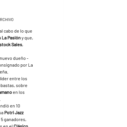
ARCHIVO
al cabo de lo que 
s La Pasión 
y que, 
stock Sales
, 
n nuevo dueño -
onsignado por La 
leña.
líder entre los 
ubastas, sobre 
amano 
en los 
.
ndió en 10 
sa 
Potri Jazz 
a 5 ganadores, 
 en el 
Clásico 