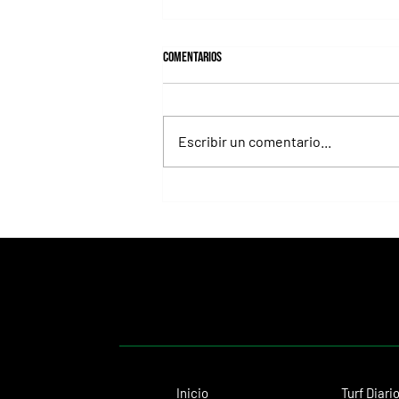
Comentarios
Escribir un comentario...
Lady's Secret, la Dama de Hierro que
convirtió el Whitney en una exhibición
inolvidable
Inicio
Turf Diari