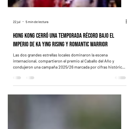
22 jul
5 min de lectura
Hong Kong cerró una temporada récord bajo el
imperio de Ka Ying Rising y Romantic Warrior
Las dos grandes estrellas locales dominaron la escena
internacional, compartieron el premio al Caballo del Año y
condujeron una campaña 2025/26 marcada por cifras históricas
en premios, apuestas y turismo. Ka Ying Rising terminó invicto
y llegó a 20 victorias consecutivas, mientras Romantic Warrior
completó la Triple Corona y elevó sus ganancias a más de HK$
288 millones HAPPY VALLEY, Hong Kong (Especial para Turf
Diario).- Con récords deportivos, económicos y de asistencia,