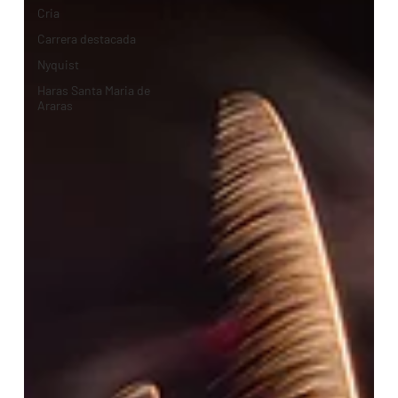
Cria
Carrera destacada
Nyquist
Haras Santa Maria de
Araras