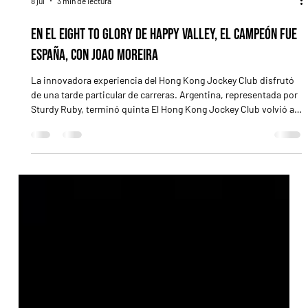
8 jul
3 min de lectura
En el Eight to Glory de Happy Valley, el campeón fue
España, con Joao Moreira
La innovadora experiencia del Hong Kong Jockey Club disfrutó
de una tarde particular de carreras. Argentina, representada por
Sturdy Ruby, terminó quinta El Hong Kong Jockey Club volvió a
confirmar su capacidad para reinventarse y generar
espectáculos diferentes con la realización del Eight to Glory, una
competencia especial disputada este miércoles en la mañana de
Argentina en Happy Valley que combinó el turf con la pasión por
el fútbol y que tuvo como gran protagonista al b