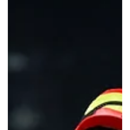
Ka Ying Rising, imparable en la velocidad / HKJC SHA TIN, Hong
Kong (Especial para Turf Diario).- La temporada 2025/26 del turf
de Hong Kong quedó marcada por un hecho sin precedentes.
Por primera