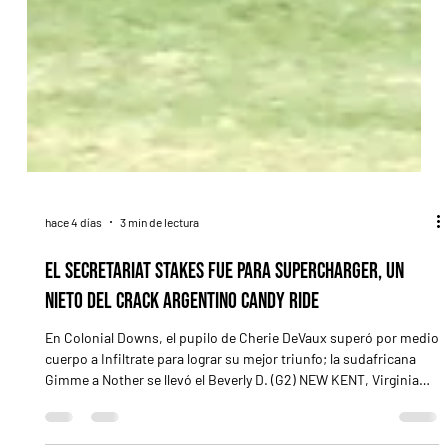
hace 4 días
3 min de lectura
El Secretariat Stakes fue para Supercharger, un
nieto del crack argentino Candy Ride